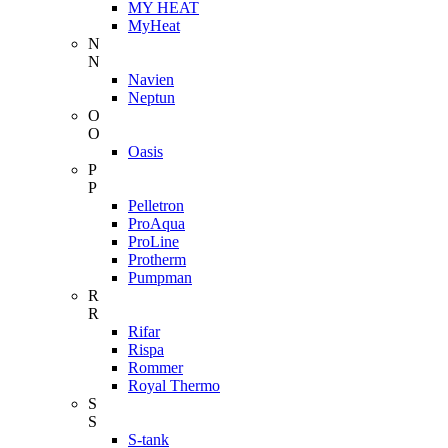
MY HEAT
MyHeat
N
N
Navien
Neptun
O
O
Oasis
P
P
Pelletron
ProAqua
ProLine
Protherm
Pumpman
R
R
Rifar
Rispa
Rommer
Royal Thermo
S
S
S-tank