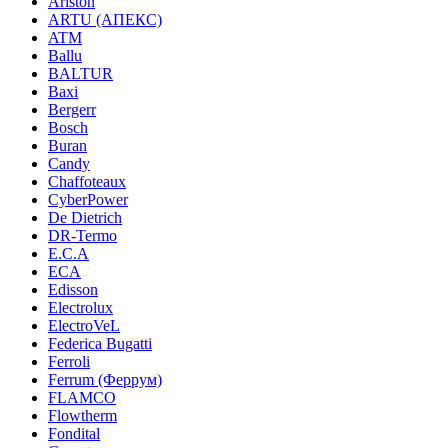
Ariston
ARTU (АПЕКС)
ATM
Ballu
BALTUR
Baxi
Bergerr
Bosch
Buran
Candy
Chaffoteaux
CyberPower
De Dietrich
DR-Termo
E.C.A
ECA
Edisson
Electrolux
ElectroVeL
Federica Bugatti
Ferroli
Ferrum (Феррум)
FLAMCO
Flowtherm
Fondital