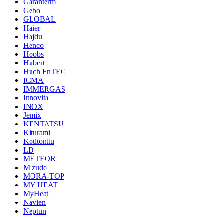
Garanterm
Gebo
GLOBAL
Haier
Hajdu
Henco
Hoobs
Hubert
Huch EnTEC
ICMA
IMMERGAS
Innovita
INOX
Jemix
KENTATSU
Kiturami
Kotitonttu
LD
METEOR
Mizudo
MORA-TOP
MY HEAT
MyHeat
Navien
Neptun