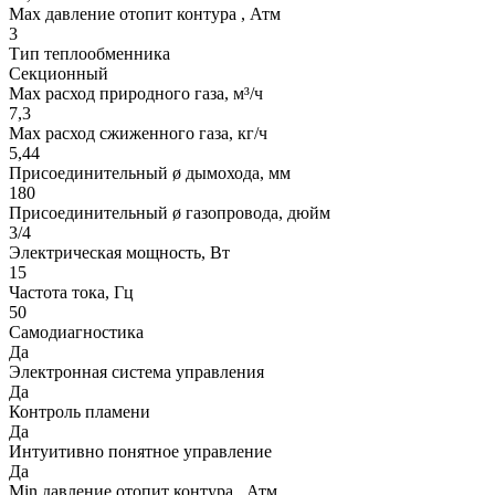
Max давление отопит контура , Атм
3
Тип теплообменника
Секционный
Max расход природного газа, м³/ч
7,3
Max расход сжиженного газа, кг/ч
5,44
Присоединительный ø дымохода, мм
180
Присоединительный ø газопровода, дюйм
3/4
Электрическая мощность, Вт
15
Частота тока, Гц
50
Самодиагностика
Да
Электронная система управления
Да
Контроль пламени
Да
Интуитивно понятное управление
Да
Min давление отопит контура , Атм