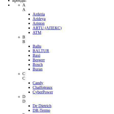
Бренды:
A
A
Arderia
Arideya
Ariston
ARTU (АПЕКС)
ATM
B
B
Ballu
BALTUR
Baxi
Bergerr
Bosch
Buran
C
C
Candy
Chaffoteaux
CyberPower
D
D
De Dietrich
DR-Termo