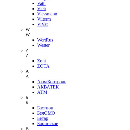
Vatti
Vieir
Viessmann
Vilterm
ViVat
W
W
WertRus
Wester
Z
Z
Zont
ZOTA
А
А
АкваКонтроль
АКВАТЕК
АТМ
Б
Б
Бастион
БелОМО
Бетар
Боринское
В