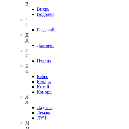
В
Вихрь
Водолей
Г
Г
Газдевайс
Д
Д
Джилекс
И
И
Италия
К
К
Кебер
Кенарь
Китай
Конорд
Л
Л
Ладогаз
Лемакс
ЛУЧ
М
М