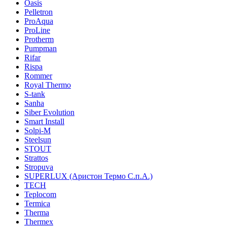
Oasis
Pelletron
ProAqua
ProLine
Protherm
Pumpman
Rifar
Rispa
Rommer
Royal Thermo
S-tank
Sanha
Siber Evolution
Smart Install
Solpi-M
Steelsun
STOUT
Strattos
Stropuva
SUPERLUX (Аристон Термо С.п.А.)
TECH
Teplocom
Termica
Therma
Thermex