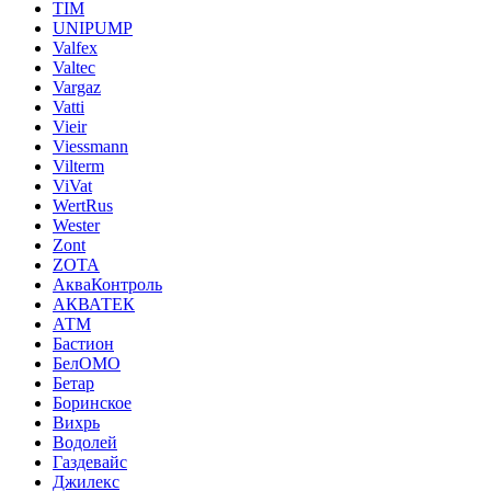
TIM
UNIPUMP
Valfex
Valtec
Vargaz
Vatti
Vieir
Viessmann
Vilterm
ViVat
WertRus
Wester
Zont
ZOTA
АкваКонтроль
АКВАТЕК
АТМ
Бастион
БелОМО
Бетар
Боринское
Вихрь
Водолей
Газдевайс
Джилекс