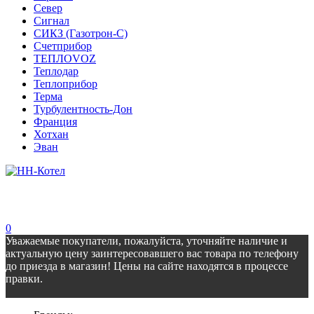
Север
Сигнал
СИКЗ (Газотрон-С)
Счетприбор
ТЕПЛОVOZ
Теплодар
Теплоприбор
Терма
Турбулентность-Дон
Франция
Хотхан
Эван
0
Уважаемые покупатели, пожалуйста, уточняйте наличие и
актуальную цену заинтересовавшего вас товара по телефону
до приезда в магазин! Цены на сайте находятся в процессе
правки.