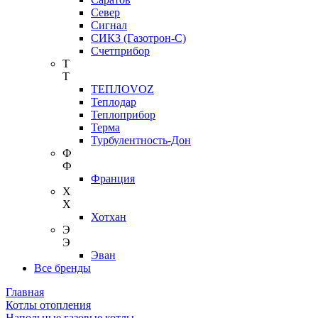
Север
Сигнал
СИКЗ (Газотрон-С)
Счетприбор
Т
Т
ТЕПЛОVOZ
Теплодар
Теплоприбор
Терма
Турбулентность-Дон
Ф
Ф
Франция
Х
Х
Хотхан
Э
Э
Эван
Все бренды
Главная
Котлы отопления
Напольные газовые котлы