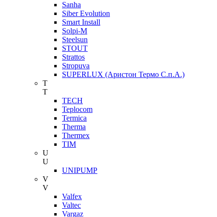
Sanha
Siber Evolution
Smart Install
Solpi-M
Steelsun
STOUT
Strattos
Stropuva
SUPERLUX (Аристон Термо С.п.А.)
T
T
TECH
Teplocom
Termica
Therma
Thermex
TIM
U
U
UNIPUMP
V
V
Valfex
Valtec
Vargaz