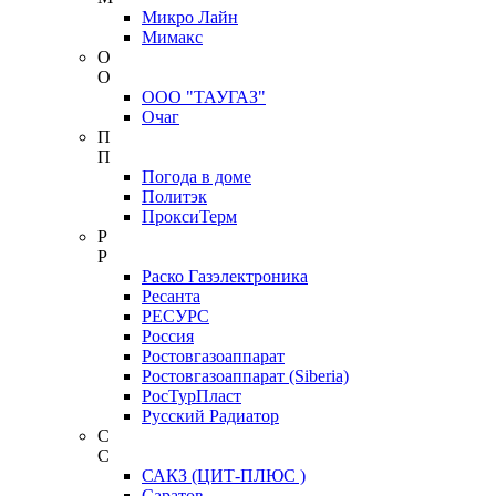
Микро Лайн
Мимакс
О
О
ООО "ТАУГАЗ"
Очаг
П
П
Погода в доме
Политэк
ПроксиТерм
Р
Р
Раско Газэлектроника
Ресанта
РЕСУРС
Россия
Ростовгазоаппарат
Ростовгазоаппарат (Siberia)
РосТурПласт
Русский Радиатор
С
С
САКЗ (ЦИТ-ПЛЮС )
Саратов