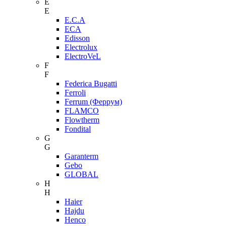
E
E
E.C.A
ECA
Edisson
Electrolux
ElectroVeL
F
F
Federica Bugatti
Ferroli
Ferrum (Феррум)
FLAMCO
Flowtherm
Fondital
G
G
Garanterm
Gebo
GLOBAL
H
H
Haier
Hajdu
Henco