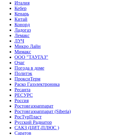
Италия
Кебер
Кенарь
Китай
Конорд
Ладогаз
Лемакс
ЛУЧ
Микро Лайн
Мимакс
ООО "ТАУГАЗ"
Очаг
Погода в доме
Политэк
ПроксиТерм
Раско Газэлектроника
Ресанта
РЕСУРС
Россия
Ростовгазоаппарат
Ростовгазоаппарат (Siberia)
РосТурПласт
Русский Радиатор
САКЗ (ЦИТ-ПЛЮС )
Саратов