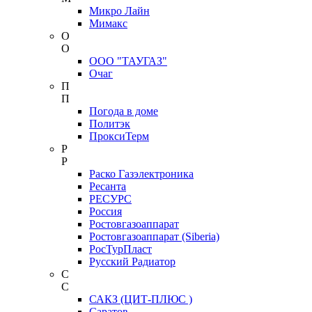
Микро Лайн
Мимакс
О
О
ООО "ТАУГАЗ"
Очаг
П
П
Погода в доме
Политэк
ПроксиТерм
Р
Р
Раско Газэлектроника
Ресанта
РЕСУРС
Россия
Ростовгазоаппарат
Ростовгазоаппарат (Siberia)
РосТурПласт
Русский Радиатор
С
С
САКЗ (ЦИТ-ПЛЮС )
Саратов