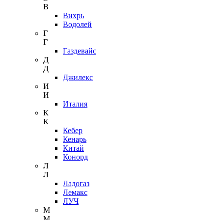
В
Вихрь
Водолей
Г
Г
Газдевайс
Д
Д
Джилекс
И
И
Италия
К
К
Кебер
Кенарь
Китай
Конорд
Л
Л
Ладогаз
Лемакс
ЛУЧ
М
М