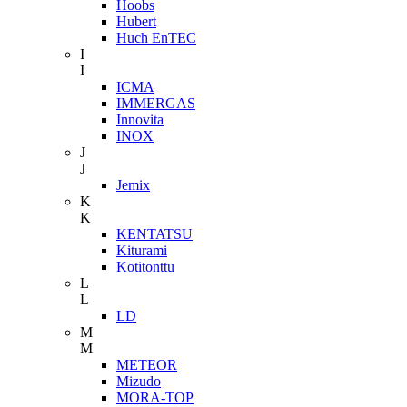
Hoobs
Hubert
Huch EnTEC
I
I
ICMA
IMMERGAS
Innovita
INOX
J
J
Jemix
K
K
KENTATSU
Kiturami
Kotitonttu
L
L
LD
M
M
METEOR
Mizudo
MORA-TOP