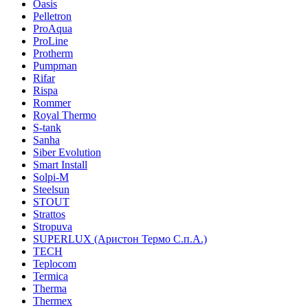
Oasis
Pelletron
ProAqua
ProLine
Protherm
Pumpman
Rifar
Rispa
Rommer
Royal Thermo
S-tank
Sanha
Siber Evolution
Smart Install
Solpi-M
Steelsun
STOUT
Strattos
Stropuva
SUPERLUX (Аристон Термо С.п.А.)
TECH
Teplocom
Termica
Therma
Thermex