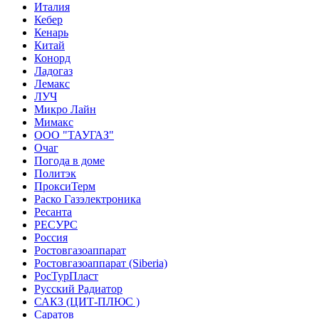
Италия
Кебер
Кенарь
Китай
Конорд
Ладогаз
Лемакс
ЛУЧ
Микро Лайн
Мимакс
ООО "ТАУГАЗ"
Очаг
Погода в доме
Политэк
ПроксиТерм
Раско Газэлектроника
Ресанта
РЕСУРС
Россия
Ростовгазоаппарат
Ростовгазоаппарат (Siberia)
РосТурПласт
Русский Радиатор
САКЗ (ЦИТ-ПЛЮС )
Саратов