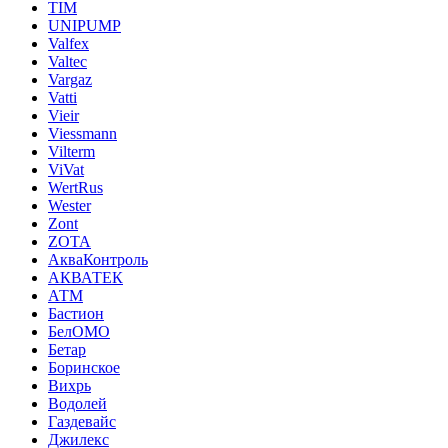
TIM
UNIPUMP
Valfex
Valtec
Vargaz
Vatti
Vieir
Viessmann
Vilterm
ViVat
WertRus
Wester
Zont
ZOTA
АкваКонтроль
АКВАТЕК
АТМ
Бастион
БелОМО
Бетар
Боринское
Вихрь
Водолей
Газдевайс
Джилекс