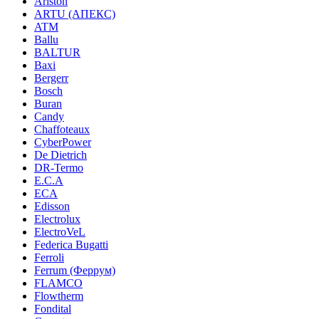
Ariston
ARTU (АПЕКС)
ATM
Ballu
BALTUR
Baxi
Bergerr
Bosch
Buran
Candy
Chaffoteaux
CyberPower
De Dietrich
DR-Termo
E.C.A
ECA
Edisson
Electrolux
ElectroVeL
Federica Bugatti
Ferroli
Ferrum (Феррум)
FLAMCO
Flowtherm
Fondital