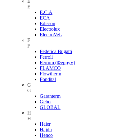
E
E
E.C.A
ECA
Edisson
Electrolux
ElectroVeL
F
F
Federica Bugatti
Ferroli
Ferrum (Феррум)
FLAMCO
Flowtherm
Fondital
G
G
Garanterm
Gebo
GLOBAL
H
H
Haier
Hajdu
Henco