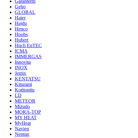
Garanterm
Gebo
GLOBAL
Haier
Hajdu
Henco
Hoobs
Hubert
Huch EnTEC
ICMA
IMMERGAS
Innovita
INOX
Jemix
KENTATSU
Kiturami
Kotitonttu
LD
METEOR
Mizudo
MORA-TOP
MY HEAT
MyHeat
Navien
Neptun