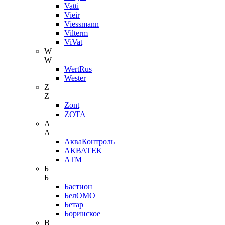
Vatti
Vieir
Viessmann
Vilterm
ViVat
W
W
WertRus
Wester
Z
Z
Zont
ZOTA
А
А
АкваКонтроль
АКВАТЕК
АТМ
Б
Б
Бастион
БелОМО
Бетар
Боринское
В