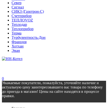
Север
Сигнал
СИКЗ (Газотрон-С)
Счетприбор
ТЕПЛОVOZ
Теплодар
Теплоприбор
Терма
Турбулентность-Дон
Франция
Хотхан
Эван
0
Уважаемые покупатели, пожалуйста, уточняйте наличие и
актуальную цену заинтересовавшего вас товара по телефону
до приезда в магазин! Цены на сайте находятся в процессе
правки.