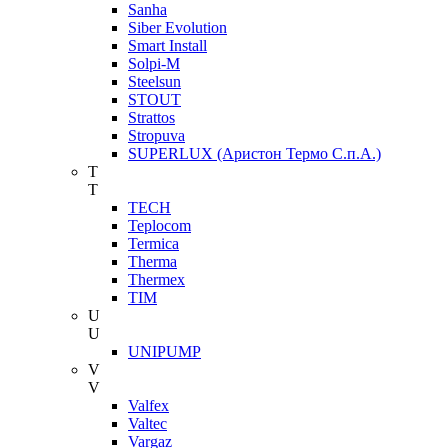
Sanha
Siber Evolution
Smart Install
Solpi-M
Steelsun
STOUT
Strattos
Stropuva
SUPERLUX (Аристон Термо С.п.А.)
T
T
TECH
Teplocom
Termica
Therma
Thermex
TIM
U
U
UNIPUMP
V
V
Valfex
Valtec
Vargaz