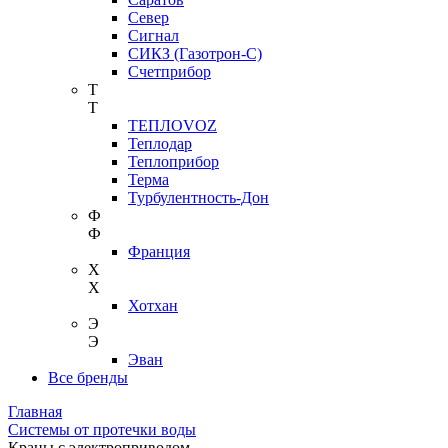
Север
Сигнал
СИКЗ (Газотрон-С)
Счетприбор
Т
Т
ТЕПЛОVOZ
Теплодар
Теплоприбор
Терма
Турбулентность-Дон
Ф
Ф
Франция
Х
Х
Хотхан
Э
Э
Эван
Все бренды
Главная
Системы от протечки воды
Краны с электроприводом