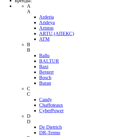
Бренды:
A
A
Arderia
Arideya
Ariston
ARTU (АПЕКС)
ATM
B
B
Ballu
BALTUR
Baxi
Bergerr
Bosch
Buran
C
C
Candy
Chaffoteaux
CyberPower
D
D
De Dietrich
DR-Termo