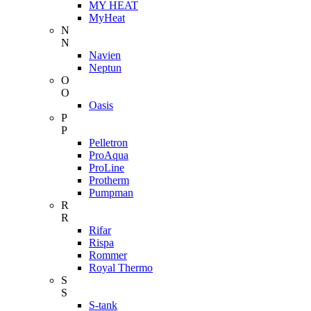
MY HEAT
MyHeat
N
N
Navien
Neptun
O
O
Oasis
P
P
Pelletron
ProAqua
ProLine
Protherm
Pumpman
R
R
Rifar
Rispa
Rommer
Royal Thermo
S
S
S-tank