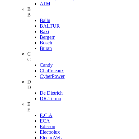
ATM
B
B
Ballu
BALTUR
Baxi
Bergerr
Bosch
Buran
C
C
Candy
Chaffoteaux
CyberPower
D
D
De Dietrich
DR-Termo
E
E
E.C.A
ECA
Edisson
Electrolux
ElectroVeL