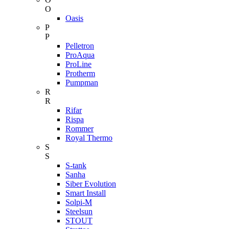
O
Oasis
P
P
Pelletron
ProAqua
ProLine
Protherm
Pumpman
R
R
Rifar
Rispa
Rommer
Royal Thermo
S
S
S-tank
Sanha
Siber Evolution
Smart Install
Solpi-M
Steelsun
STOUT