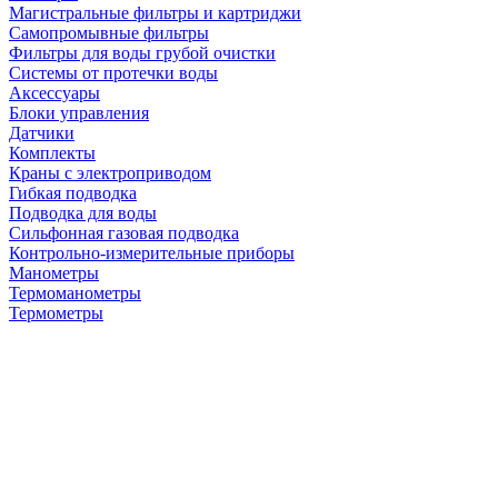
Магистральные фильтры и картриджи
Самопромывные фильтры
Фильтры для воды грубой очистки
Системы от протечки воды
Аксессуары
Блоки управления
Датчики
Комплекты
Краны с электроприводом
Гибкая подводка
Подводка для воды
Сильфонная газовая подводка
Контрольно-измерительные приборы
Манометры
Термоманометры
Термометры