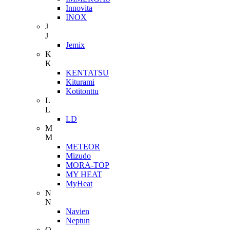
Innovita
INOX
J
J
Jemix
K
K
KENTATSU
Kiturami
Kotitonttu
L
L
LD
M
M
METEOR
Mizudo
MORA-TOP
MY HEAT
MyHeat
N
N
Navien
Neptun
O