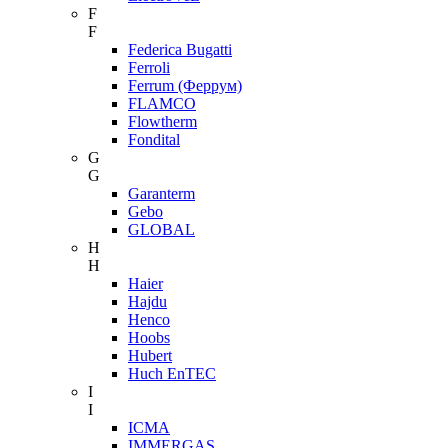
F
F
Federica Bugatti
Ferroli
Ferrum (Феррум)
FLAMCO
Flowtherm
Fondital
G
G
Garanterm
Gebo
GLOBAL
H
H
Haier
Hajdu
Henco
Hoobs
Hubert
Huch EnTEC
I
I
ICMA
IMMERGAS