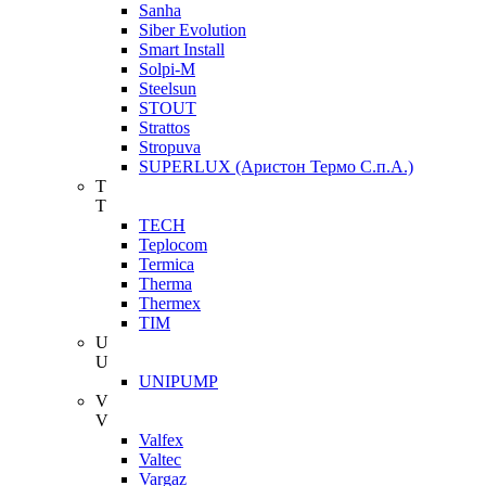
Sanha
Siber Evolution
Smart Install
Solpi-M
Steelsun
STOUT
Strattos
Stropuva
SUPERLUX (Аристон Термо С.п.А.)
T
T
TECH
Teplocom
Termica
Therma
Thermex
TIM
U
U
UNIPUMP
V
V
Valfex
Valtec
Vargaz