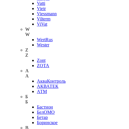
Vatti
Vieir
Viessmann
Vilterm
ViVat
W
W
WertRus
Wester
Z
Z
Zont
ZOTA
А
А
АкваКонтроль
АКВАТЕК
АТМ
Б
Б
Бастион
БелОМО
Бетар
Боринское
В