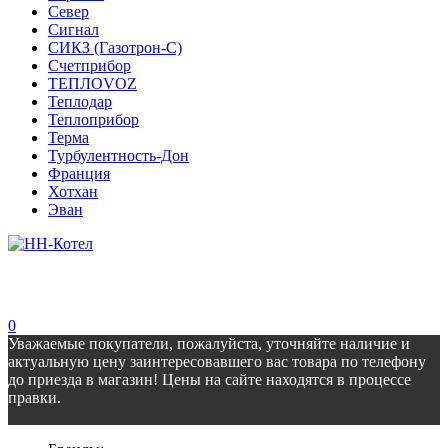
Север
Сигнал
СИКЗ (Газотрон-С)
Счетприбор
ТЕПЛОVOZ
Теплодар
Теплоприбор
Терма
Турбулентность-Дон
Франция
Хотхан
Эван
0
Уважаемые покупатели, пожалуйста, уточняйте наличие и
актуальную цену заинтересовавшего вас товара по телефону
до приезда в магазин! Цены на сайте находятся в процессе
правки.