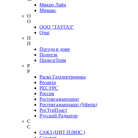
Микро Лайн
Мимакс
О
О
ООО "ТАУГАЗ"
Очаг
П
П
Погода в доме
Политэк
ПроксиТерм
Р
Р
Раско Газэлектроника
Ресанта
РЕСУРС
Россия
Ростовгазоаппарат
Ростовгазоаппарат (Siberia)
РосТурПласт
Русский Радиатор
С
С
САКЗ (ЦИТ-ПЛЮС )
Саратов