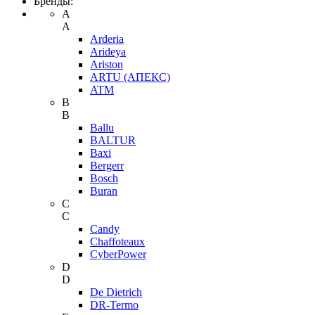
Бренды:
A
A
Arderia
Arideya
Ariston
ARTU (АПЕКС)
ATM
B
B
Ballu
BALTUR
Baxi
Bergerr
Bosch
Buran
C
C
Candy
Chaffoteaux
CyberPower
D
D
De Dietrich
DR-Termo