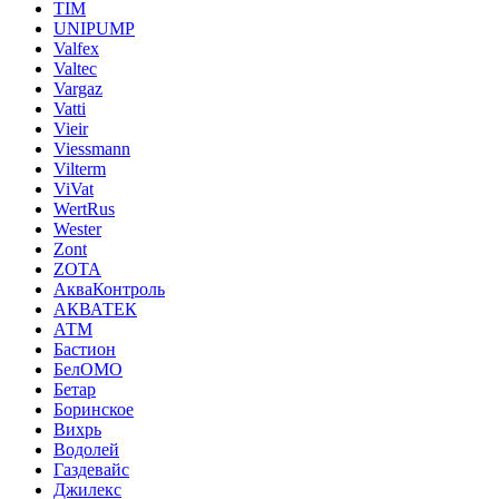
TIM
UNIPUMP
Valfex
Valtec
Vargaz
Vatti
Vieir
Viessmann
Vilterm
ViVat
WertRus
Wester
Zont
ZOTA
АкваКонтроль
АКВАТЕК
АТМ
Бастион
БелОМО
Бетар
Боринское
Вихрь
Водолей
Газдевайс
Джилекс