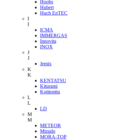
Hoobs
Hubert
Huch EnTEC
I
I
ICMA
IMMERGAS
Innovita
INOX
J
J
Jemix
K
K
KENTATSU
Kiturami
Kotitonttu
L
L
LD
M
M
METEOR
Mizudo
MORA-TOP