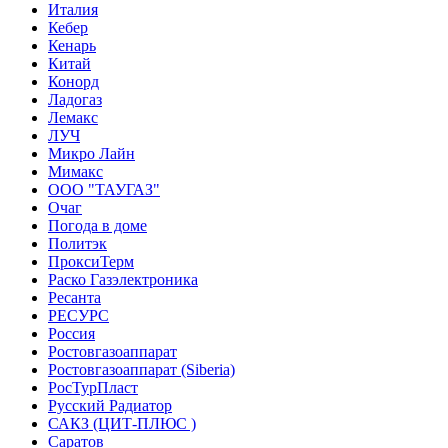
Италия
Кебер
Кенарь
Китай
Конорд
Ладогаз
Лемакс
ЛУЧ
Микро Лайн
Мимакс
ООО "ТАУГАЗ"
Очаг
Погода в доме
Политэк
ПроксиТерм
Раско Газэлектроника
Ресанта
РЕСУРС
Россия
Ростовгазоаппарат
Ростовгазоаппарат (Siberia)
РосТурПласт
Русский Радиатор
САКЗ (ЦИТ-ПЛЮС )
Саратов