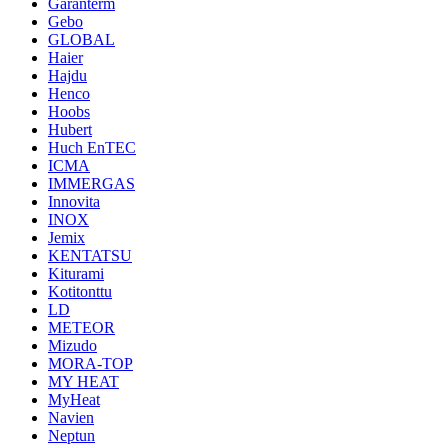
Garanterm
Gebo
GLOBAL
Haier
Hajdu
Henco
Hoobs
Hubert
Huch EnTEC
ICMA
IMMERGAS
Innovita
INOX
Jemix
KENTATSU
Kiturami
Kotitonttu
LD
METEOR
Mizudo
MORA-TOP
MY HEAT
MyHeat
Navien
Neptun