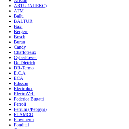
Ariston
ARTU (АПЕКС)
ATM
Ballu
BALTUR
Baxi
Bergerr
Bosch
Buran
Candy
Chaffoteaux
CyberPower
De Dietrich
DR-Termo
E.C.A
ECA
Edisson
Electrolux
ElectroVeL
Federica Bugatti
Ferroli
Ferrum (Феррум)
FLAMCO
Flowtherm
Fondital