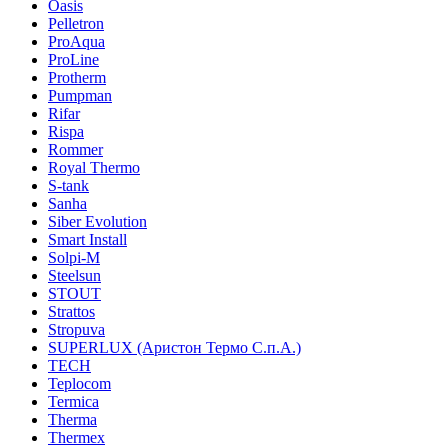
Oasis
Pelletron
ProAqua
ProLine
Protherm
Pumpman
Rifar
Rispa
Rommer
Royal Thermo
S-tank
Sanha
Siber Evolution
Smart Install
Solpi-M
Steelsun
STOUT
Strattos
Stropuva
SUPERLUX (Аристон Термо С.п.А.)
TECH
Teplocom
Termica
Therma
Thermex