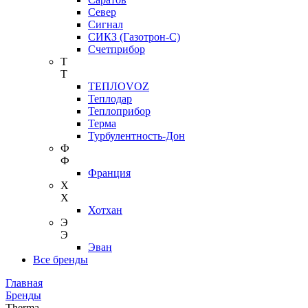
Север
Сигнал
СИКЗ (Газотрон-С)
Счетприбор
Т
Т
ТЕПЛОVOZ
Теплодар
Теплоприбор
Терма
Турбулентность-Дон
Ф
Ф
Франция
Х
Х
Хотхан
Э
Э
Эван
Все бренды
Главная
Бренды
Therma