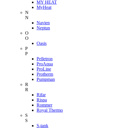
MY HEAT
MyHeat
N
N
Navien
Neptun
O
O
Oasis
P
P
Pelletron
ProAqua
ProLine
Protherm
Pumpman
R
R
Rifar
Rispa
Rommer
Royal Thermo
S
S
S-tank