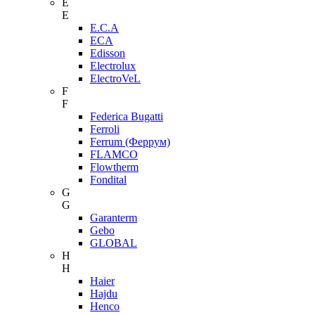
E
E
E.C.A
ECA
Edisson
Electrolux
ElectroVeL
F
F
Federica Bugatti
Ferroli
Ferrum (Феррум)
FLAMCO
Flowtherm
Fondital
G
G
Garanterm
Gebo
GLOBAL
H
H
Haier
Hajdu
Henco