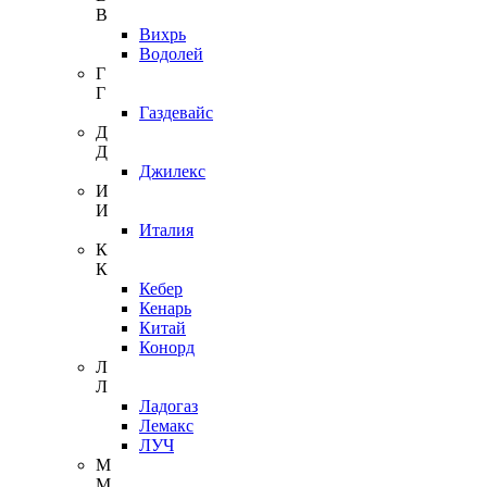
В
Вихрь
Водолей
Г
Г
Газдевайс
Д
Д
Джилекс
И
И
Италия
К
К
Кебер
Кенарь
Китай
Конорд
Л
Л
Ладогаз
Лемакс
ЛУЧ
М
М