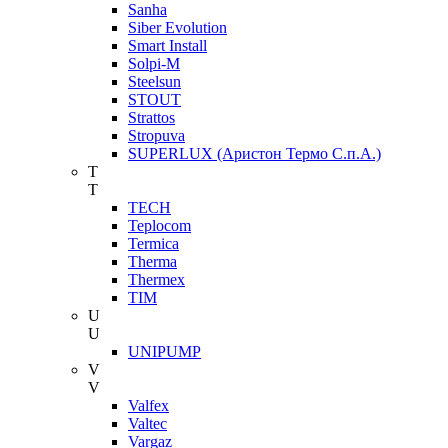
Sanha
Siber Evolution
Smart Install
Solpi-M
Steelsun
STOUT
Strattos
Stropuva
SUPERLUX (Аристон Термо С.п.А.)
T
T
TECH
Teplocom
Termica
Therma
Thermex
TIM
U
U
UNIPUMP
V
V
Valfex
Valtec
Vargaz