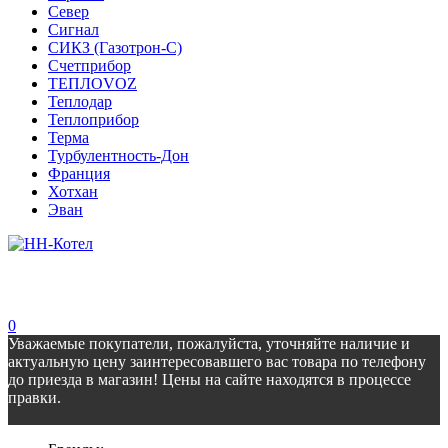
Север
Сигнал
СИКЗ (Газотрон-С)
Счетприбор
ТЕПЛОVOZ
Теплодар
Теплоприбор
Терма
Турбулентность-Дон
Франция
Хотхан
Эван
0
Уважаемые покупатели, пожалуйста, уточняйте наличие и
актуальную цену заинтересовавшего вас товара по телефону
до приезда в магазин! Цены на сайте находятся в процессе
правки.