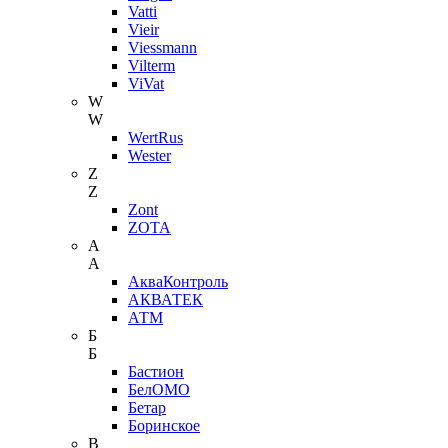
Vatti
Vieir
Viessmann
Vilterm
ViVat
W
W
WertRus
Wester
Z
Z
Zont
ZOTA
А
А
АкваКонтроль
АКВАТЕК
АТМ
Б
Б
Бастион
БелОМО
Бетар
Боринское
В