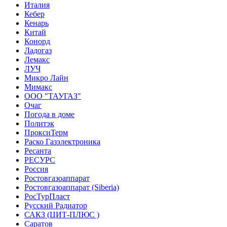
Италия
Кебер
Кенарь
Китай
Конорд
Ладогаз
Лемакс
ЛУЧ
Микро Лайн
Мимакс
ООО "ТАУГАЗ"
Очаг
Погода в доме
Политэк
ПроксиТерм
Раско Газэлектроника
Ресанта
РЕСУРС
Россия
Ростовгазоаппарат
Ростовгазоаппарат (Siberia)
РосТурПласт
Русский Радиатор
САКЗ (ЦИТ-ПЛЮС )
Саратов