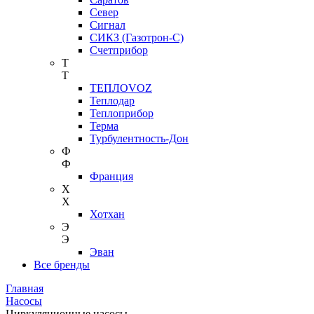
Север
Сигнал
СИКЗ (Газотрон-С)
Счетприбор
Т
Т
ТЕПЛОVOZ
Теплодар
Теплоприбор
Терма
Турбулентность-Дон
Ф
Ф
Франция
Х
Х
Хотхан
Э
Э
Эван
Все бренды
Главная
Насосы
Циркуляционные насосы