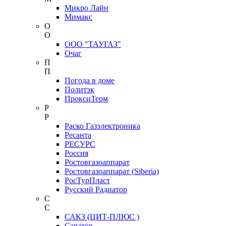
Микро Лайн
Мимакс
О
О
ООО "ТАУГАЗ"
Очаг
П
П
Погода в доме
Политэк
ПроксиТерм
Р
Р
Раско Газэлектроника
Ресанта
РЕСУРС
Россия
Ростовгазоаппарат
Ростовгазоаппарат (Siberia)
РосТурПласт
Русский Радиатор
С
С
САКЗ (ЦИТ-ПЛЮС )
Саратов