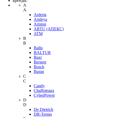
Бренды:
A
A
Arderia
Arideya
Ariston
ARTU (АПЕКС)
ATM
B
B
Ballu
BALTUR
Baxi
Bergerr
Bosch
Buran
C
C
Candy
Chaffoteaux
CyberPower
D
D
De Dietrich
DR-Termo