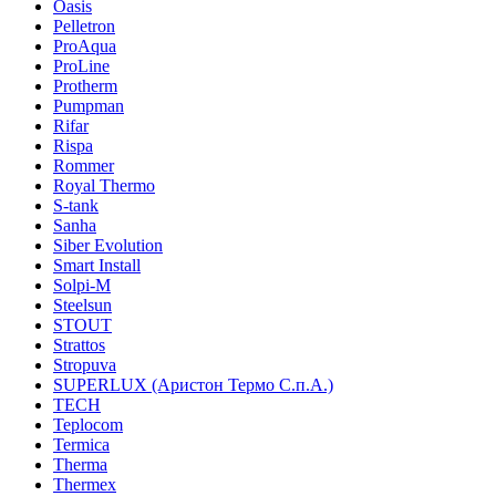
Oasis
Pelletron
ProAqua
ProLine
Protherm
Pumpman
Rifar
Rispa
Rommer
Royal Thermo
S-tank
Sanha
Siber Evolution
Smart Install
Solpi-M
Steelsun
STOUT
Strattos
Stropuva
SUPERLUX (Аристон Термо С.п.А.)
TECH
Teplocom
Termica
Therma
Thermex