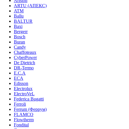
Ariston
ARTU (АПЕКС)
ATM
Ballu
BALTUR
Baxi
Bergerr
Bosch
Buran
Candy
Chaffoteaux
CyberPower
De Dietrich
DR-Termo
E.C.A
ECA
Edisson
Electrolux
ElectroVeL
Federica Bugatti
Ferroli
Ferrum (Феррум)
FLAMCO
Flowtherm
Fondital