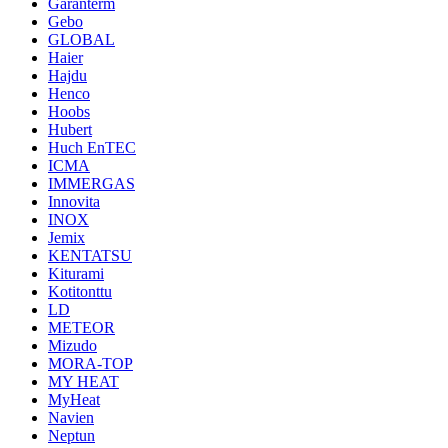
Garanterm
Gebo
GLOBAL
Haier
Hajdu
Henco
Hoobs
Hubert
Huch EnTEC
ICMA
IMMERGAS
Innovita
INOX
Jemix
KENTATSU
Kiturami
Kotitonttu
LD
METEOR
Mizudo
MORA-TOP
MY HEAT
MyHeat
Navien
Neptun