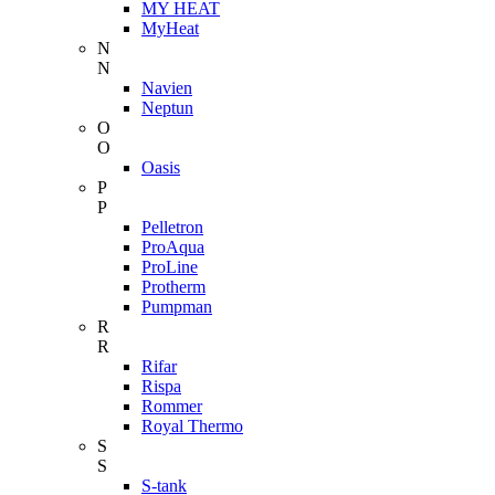
MY HEAT
MyHeat
N
N
Navien
Neptun
O
O
Oasis
P
P
Pelletron
ProAqua
ProLine
Protherm
Pumpman
R
R
Rifar
Rispa
Rommer
Royal Thermo
S
S
S-tank