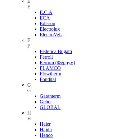
E
E
E.C.A
ECA
Edisson
Electrolux
ElectroVeL
F
F
Federica Bugatti
Ferroli
Ferrum (Феррум)
FLAMCO
Flowtherm
Fondital
G
G
Garanterm
Gebo
GLOBAL
H
H
Haier
Hajdu
Henco