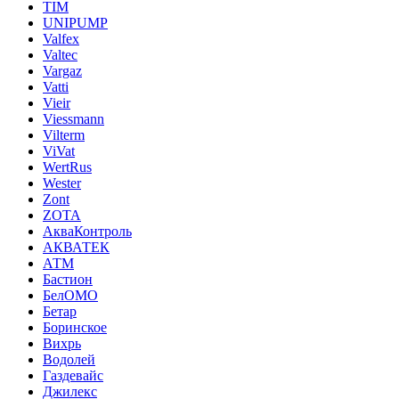
TIM
UNIPUMP
Valfex
Valtec
Vargaz
Vatti
Vieir
Viessmann
Vilterm
ViVat
WertRus
Wester
Zont
ZOTA
АкваКонтроль
АКВАТЕК
АТМ
Бастион
БелОМО
Бетар
Боринское
Вихрь
Водолей
Газдевайс
Джилекс