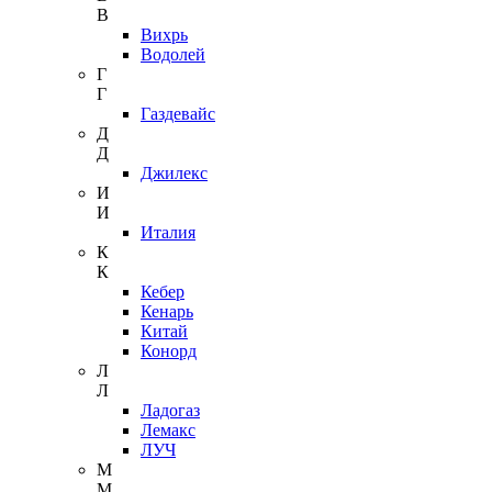
В
Вихрь
Водолей
Г
Г
Газдевайс
Д
Д
Джилекс
И
И
Италия
К
К
Кебер
Кенарь
Китай
Конорд
Л
Л
Ладогаз
Лемакс
ЛУЧ
М
М