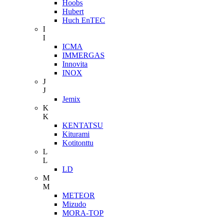
Hoobs
Hubert
Huch EnTEC
I
I
ICMA
IMMERGAS
Innovita
INOX
J
J
Jemix
K
K
KENTATSU
Kiturami
Kotitonttu
L
L
LD
M
M
METEOR
Mizudo
MORA-TOP