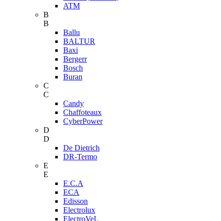
ATM
B
B
Ballu
BALTUR
Baxi
Bergerr
Bosch
Buran
C
C
Candy
Chaffoteaux
CyberPower
D
D
De Dietrich
DR-Termo
E
E
E.C.A
ECA
Edisson
Electrolux
ElectroVeL