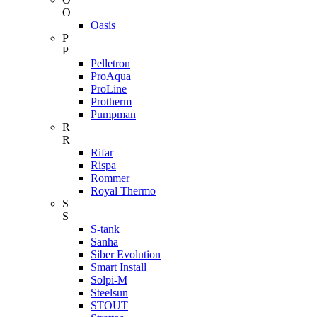
O
Oasis
P
P
Pelletron
ProAqua
ProLine
Protherm
Pumpman
R
R
Rifar
Rispa
Rommer
Royal Thermo
S
S
S-tank
Sanha
Siber Evolution
Smart Install
Solpi-M
Steelsun
STOUT