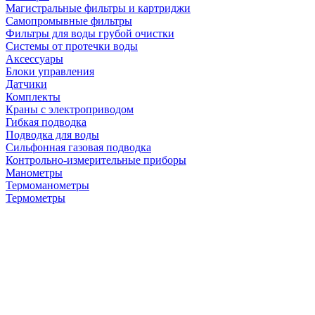
Магистральные фильтры и картриджи
Самопромывные фильтры
Фильтры для воды грубой очистки
Системы от протечки воды
Аксессуары
Блоки управления
Датчики
Комплекты
Краны с электроприводом
Гибкая подводка
Подводка для воды
Сильфонная газовая подводка
Контрольно-измерительные приборы
Манометры
Термоманометры
Термометры