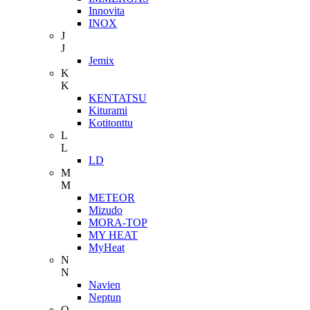
Innovita
INOX
J
J
Jemix
K
K
KENTATSU
Kiturami
Kotitonttu
L
L
LD
M
M
METEOR
Mizudo
MORA-TOP
MY HEAT
MyHeat
N
N
Navien
Neptun
O