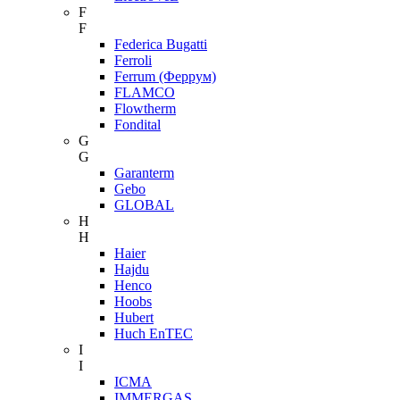
F
F
Federica Bugatti
Ferroli
Ferrum (Феррум)
FLAMCO
Flowtherm
Fondital
G
G
Garanterm
Gebo
GLOBAL
H
H
Haier
Hajdu
Henco
Hoobs
Hubert
Huch EnTEC
I
I
ICMA
IMMERGAS