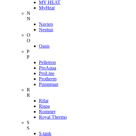
MY HEAT
MyHeat
N
N
Navien
Neptun
O
O
Oasis
P
P
Pelletron
ProAqua
ProLine
Protherm
Pumpman
R
R
Rifar
Rispa
Rommer
Royal Thermo
S
S
S-tank