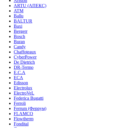
Ariston
ARTU (АПЕКС)
ATM
Ballu
BALTUR
Baxi
Bergerr
Bosch
Buran
Candy
Chaffoteaux
CyberPower
De Dietrich
DR-Termo
E.C.A
ECA
Edisson
Electrolux
ElectroVeL
Federica Bugatti
Ferroli
Ferrum (Феррум)
FLAMCO
Flowtherm
Fondital