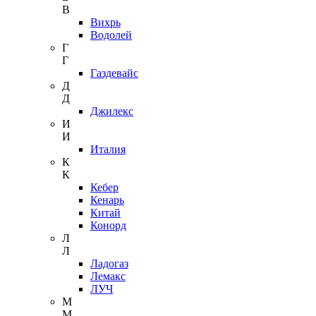
В
Вихрь
Водолей
Г
Г
Газдевайс
Д
Д
Джилекс
И
И
Италия
К
К
Кебер
Кенарь
Китай
Конорд
Л
Л
Ладогаз
Лемакс
ЛУЧ
М
М