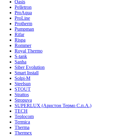
Oasis
Pelletron
ProAqua
ProLine
Protherm
Pumpman
Rifar
Rispa
Rommer
Royal Thermo
S-tank
Sanha
Siber Evolution
Smart Install
Solpi-M
Steelsun
STOUT
Strattos
Stropuva
SUPERLUX (Аристон Термо С.п.А.)
TECH
Teplocom
Termica
Therma
Thermex