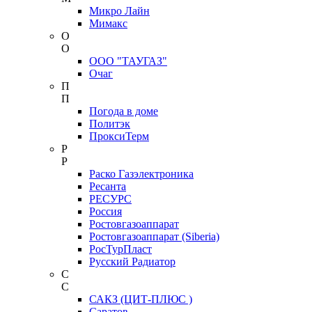
Микро Лайн
Мимакс
О
О
ООО "ТАУГАЗ"
Очаг
П
П
Погода в доме
Политэк
ПроксиТерм
Р
Р
Раско Газэлектроника
Ресанта
РЕСУРС
Россия
Ростовгазоаппарат
Ростовгазоаппарат (Siberia)
РосТурПласт
Русский Радиатор
С
С
САКЗ (ЦИТ-ПЛЮС )
Саратов