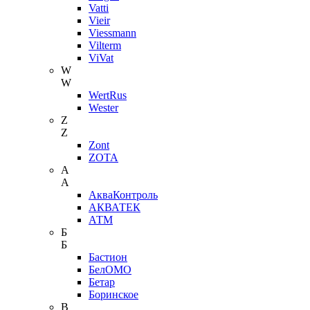
Vatti
Vieir
Viessmann
Vilterm
ViVat
W
W
WertRus
Wester
Z
Z
Zont
ZOTA
А
А
АкваКонтроль
АКВАТЕК
АТМ
Б
Б
Бастион
БелОМО
Бетар
Боринское
В