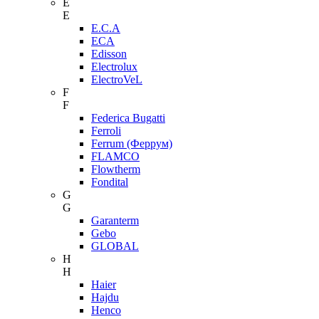
E
E
E.C.A
ECA
Edisson
Electrolux
ElectroVeL
F
F
Federica Bugatti
Ferroli
Ferrum (Феррум)
FLAMCO
Flowtherm
Fondital
G
G
Garanterm
Gebo
GLOBAL
H
H
Haier
Hajdu
Henco