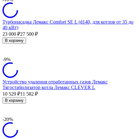
Турбонасадка Лемакс Comfort SE L (d140, для котлов от 35 до
40 кВт)
23 000
27 500
₽
₽
В корзину
-9%
Устройство удаления отработанных газов Лемакс
Тягостабилизатор котла Лемакс CLEVER L
10 529
11 582
₽
₽
В корзину
-20%