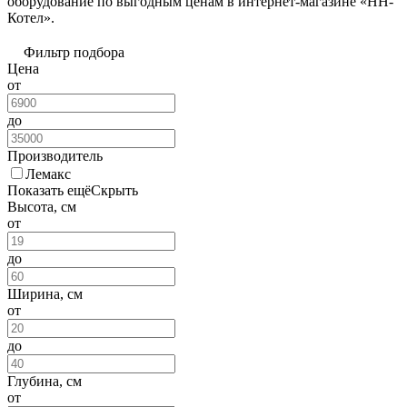
оборудование по выгодным ценам в интернет-магазине «НН-
Котел».
Фильтр подбора
Цена
от
до
Производитель
Лемакс
Показать ещё
Скрыть
Высота, см
от
до
Ширина, см
от
до
Глубина, см
от