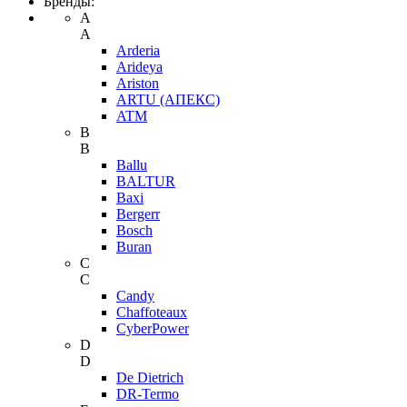
Бренды:
A
A
Arderia
Arideya
Ariston
ARTU (АПЕКС)
ATM
B
B
Ballu
BALTUR
Baxi
Bergerr
Bosch
Buran
C
C
Candy
Chaffoteaux
CyberPower
D
D
De Dietrich
DR-Termo