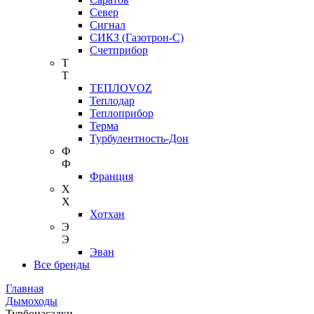
Север
Сигнал
СИКЗ (Газотрон-С)
Счетприбор
Т
Т
ТЕПЛОVOZ
Теплодар
Теплоприбор
Терма
Турбулентность-Дон
Ф
Ф
Франция
Х
Х
Хотхан
Э
Э
Эван
Все бренды
Главная
Дымоходы
Турбонасадки