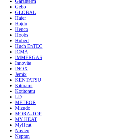
Garanterm
Gebo
GLOBAL
Haier
Hajdu
Henco
Hoobs
Hubert
Huch EnTEC
ICMA
IMMERGAS
Innovita
INOX
Jemix
KENTATSU
Kiturami
Kotitonttu
LD
METEOR
Mizudo
MORA-TOP
MY HEAT
MyHeat
Navien
Neptun