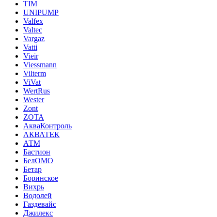
TIM
UNIPUMP
Valfex
Valtec
Vargaz
Vatti
Vieir
Viessmann
Vilterm
ViVat
WertRus
Wester
Zont
ZOTA
АкваКонтроль
АКВАТЕК
АТМ
Бастион
БелОМО
Бетар
Боринское
Вихрь
Водолей
Газдевайс
Джилекс