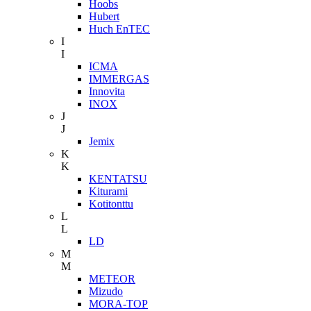
Hoobs
Hubert
Huch EnTEC
I
I
ICMA
IMMERGAS
Innovita
INOX
J
J
Jemix
K
K
KENTATSU
Kiturami
Kotitonttu
L
L
LD
M
M
METEOR
Mizudo
MORA-TOP