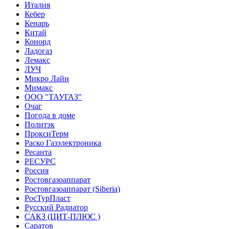
Италия
Кебер
Кенарь
Китай
Конорд
Ладогаз
Лемакс
ЛУЧ
Микро Лайн
Мимакс
ООО "ТАУГАЗ"
Очаг
Погода в доме
Политэк
ПроксиТерм
Раско Газэлектроника
Ресанта
РЕСУРС
Россия
Ростовгазоаппарат
Ростовгазоаппарат (Siberia)
РосТурПласт
Русский Радиатор
САКЗ (ЦИТ-ПЛЮС )
Саратов