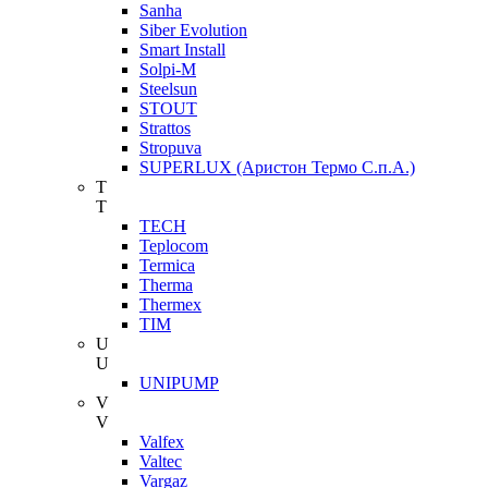
Sanha
Siber Evolution
Smart Install
Solpi-M
Steelsun
STOUT
Strattos
Stropuva
SUPERLUX (Аристон Термо С.п.А.)
T
T
TECH
Teplocom
Termica
Therma
Thermex
TIM
U
U
UNIPUMP
V
V
Valfex
Valtec
Vargaz