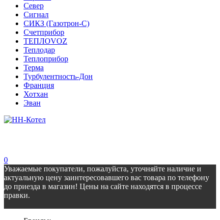
Север
Сигнал
СИКЗ (Газотрон-С)
Счетприбор
ТЕПЛОVOZ
Теплодар
Теплоприбор
Терма
Турбулентность-Дон
Франция
Хотхан
Эван
0
Уважаемые покупатели, пожалуйста, уточняйте наличие и
актуальную цену заинтересовавшего вас товара по телефону
до приезда в магазин! Цены на сайте находятся в процессе
правки.