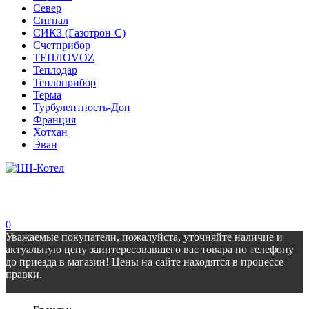
Север
Сигнал
СИКЗ (Газотрон-С)
Счетприбор
ТЕПЛОVOZ
Теплодар
Теплоприбор
Терма
Турбулентность-Дон
Франция
Хотхан
Эван
0
Уважаемые покупатели, пожалуйста, уточняйте наличие и
актуальную цену заинтересовавшего вас товара по телефону
до приезда в магазин! Цены на сайте находятся в процессе
правки.