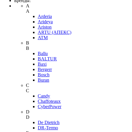
Бренды:
A
A
Arderia
Arideya
Ariston
ARTU (АПЕКС)
ATM
B
B
Ballu
BALTUR
Baxi
Bergerr
Bosch
Buran
C
C
Candy
Chaffoteaux
CyberPower
D
D
De Dietrich
DR-Termo