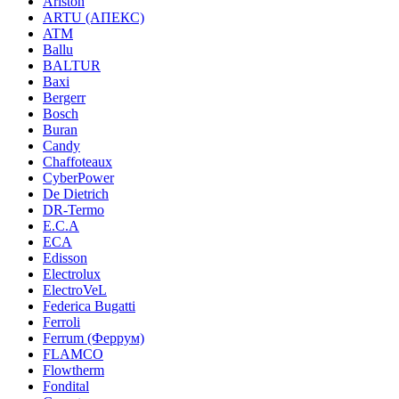
Ariston
ARTU (АПЕКС)
ATM
Ballu
BALTUR
Baxi
Bergerr
Bosch
Buran
Candy
Chaffoteaux
CyberPower
De Dietrich
DR-Termo
E.C.A
ECA
Edisson
Electrolux
ElectroVeL
Federica Bugatti
Ferroli
Ferrum (Феррум)
FLAMCO
Flowtherm
Fondital