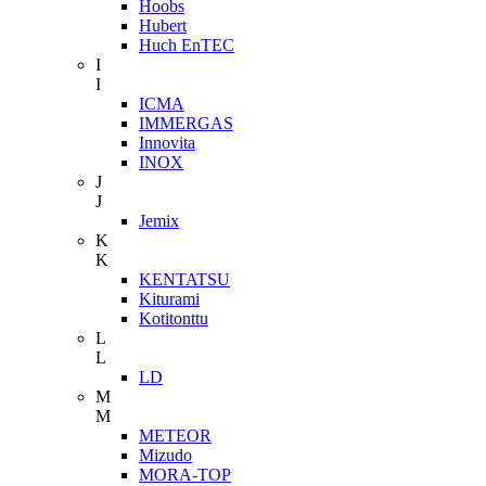
Hoobs
Hubert
Huch EnTEC
I
I
ICMA
IMMERGAS
Innovita
INOX
J
J
Jemix
K
K
KENTATSU
Kiturami
Kotitonttu
L
L
LD
M
M
METEOR
Mizudo
MORA-TOP