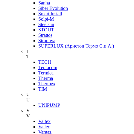
Sanha
Siber Evolution
Smart Install
Solpi-M
Steelsun
STOUT
Strattos
Stropuva
SUPERLUX (Аристон Термо С.п.А.)
T
T
TECH
Teplocom
Termica
Therma
Thermex
TIM
U
U
UNIPUMP
V
V
Valfex
Valtec
Vargaz