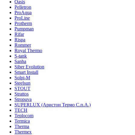
Oasis
Pelletron
ProAqua
ProLine
Protherm
Pumpman
Rifar
Rispa
Rommer
Royal Thermo
S-tank
Sanha
Siber Evolution
Smart Install
Solpi-M
Steelsun
STOUT
Strattos
Stropuva
SUPERLUX (Аристон Термо С.п.А.)
TECH
Teplocom
Termica
Therma
Thermex