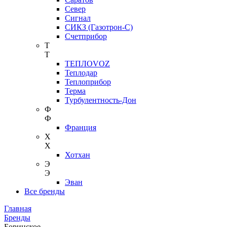
Север
Сигнал
СИКЗ (Газотрон-С)
Счетприбор
Т
Т
ТЕПЛОVOZ
Теплодар
Теплоприбор
Терма
Турбулентность-Дон
Ф
Ф
Франция
Х
Х
Хотхан
Э
Э
Эван
Все бренды
Главная
Бренды
Боринское