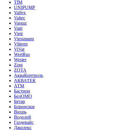
TIM
UNIPUMP
Valfex
Valtec
Vargaz
Vatti
Vieir
Viessmann
Vilterm
ViVat
WertRus
Wester
Zont
ZOTA
АкваКонтроль
АКВАТЕК
АТМ
Бастион
БелОМО
Бетар
Боринское
Вихрь
Водолей
Газдевайс
Джилекс