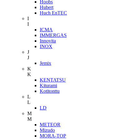
Hoobs
Hubert
Huch EnTEC
I
I
ICMA
IMMERGAS
Innovita
INOX
J
J
Jemix
K
K
KENTATSU
Kiturami
Kotitonttu
L
L
LD
M
M
METEOR
Mizudo
MORA-TOP