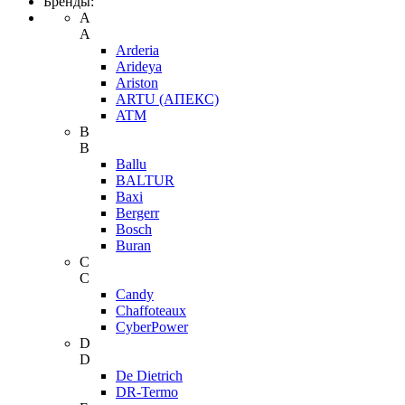
Бренды:
A
A
Arderia
Arideya
Ariston
ARTU (АПЕКС)
ATM
B
B
Ballu
BALTUR
Baxi
Bergerr
Bosch
Buran
C
C
Candy
Chaffoteaux
CyberPower
D
D
De Dietrich
DR-Termo