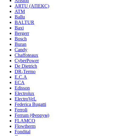
Ariston
ARTU (АПЕКС)
ATM
Ballu
BALTUR
Baxi
Bergerr
Bosch
Buran
Candy
Chaffoteaux
CyberPower
De Dietrich
DR-Termo
E.C.A
ECA
Edisson
Electrolux
ElectroVeL
Federica Bugatti
Ferroli
Ferrum (Феррум)
FLAMCO
Flowtherm
Fondital