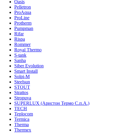
Oasis
Pelletron
ProAqua
ProLine
Protherm
Pumpman
Rifar
Rispa
Rommer
Royal Thermo
S-tank
Sanha
Siber Evolution
Smart Install
Solpi-M
Steelsun
STOUT
Strattos
Stropuva
SUPERLUX (Аристон Термо С.п.А.)
TECH
Teplocom
Termica
Therma
Thermex