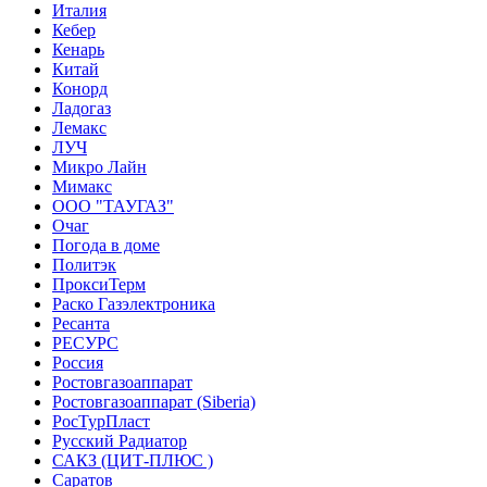
Италия
Кебер
Кенарь
Китай
Конорд
Ладогаз
Лемакс
ЛУЧ
Микро Лайн
Мимакс
ООО "ТАУГАЗ"
Очаг
Погода в доме
Политэк
ПроксиТерм
Раско Газэлектроника
Ресанта
РЕСУРС
Россия
Ростовгазоаппарат
Ростовгазоаппарат (Siberia)
РосТурПласт
Русский Радиатор
САКЗ (ЦИТ-ПЛЮС )
Саратов