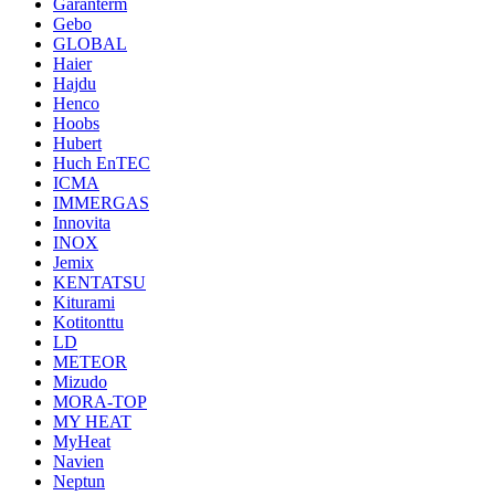
Garanterm
Gebo
GLOBAL
Haier
Hajdu
Henco
Hoobs
Hubert
Huch EnTEC
ICMA
IMMERGAS
Innovita
INOX
Jemix
KENTATSU
Kiturami
Kotitonttu
LD
METEOR
Mizudo
MORA-TOP
MY HEAT
MyHeat
Navien
Neptun