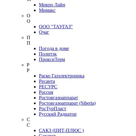
Микро Лайн
Мимакс
О
О
ООО "ТАУГАЗ"
Очаг
П
П
Погода в доме
Политэк
ПроксиТерм
Р
Р
Раско Газэлектроника
Ресанта
РЕСУРС
Россия
Ростовгазоаппарат
Ростовгазоаппарат (Siberia)
РосТурПласт
Русский Радиатор
С
С
САКЗ (ЦИТ-ПЛЮС )
Саратов