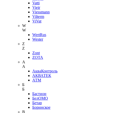
Vatti
Vieir
Viessmann
Vilterm
ViVat
W
W
WertRus
Wester
Z
Z
Zont
ZOTA
А
А
АкваКонтроль
АКВАТЕК
АТМ
Б
Б
Бастион
БелОМО
Бетар
Боринское
В