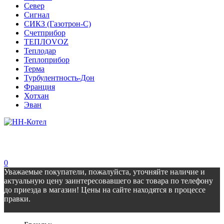
Север
Сигнал
СИКЗ (Газотрон-С)
Счетприбор
ТЕПЛОVOZ
Теплодар
Теплоприбор
Терма
Турбулентность-Дон
Франция
Хотхан
Эван
0
Уважаемые покупатели, пожалуйста, уточняйте наличие и
актуальную цену заинтересовавшего вас товара по телефону
до приезда в магазин! Цены на сайте находятся в процессе
правки.