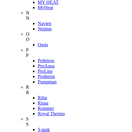
MY HEAT
MyHeat
N
N
Navien
Neptun
O
O
Oasis
P
P
Pelletron
ProAqua
ProLine
Protherm
Pumpman
R
R
Rifar
Rispa
Rommer
Royal Thermo
S
S
S-tank