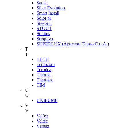
Sanha
Siber Evolution
Smart Install
Solpi-M
Steelsun
STOUT
Strattos
Stropuva
SUPERLUX (Аристон Термо С.п.А.)
T
T
TECH
Teplocom
Termica
Therma
Thermex
TIM
U
U
UNIPUMP
V
V
Valfex
Valtec
Vargaz