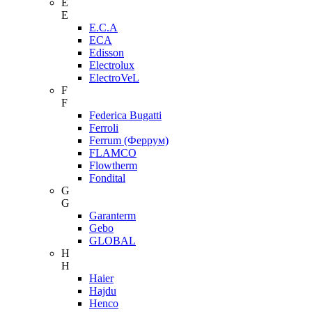
E
E
E.C.A
ECA
Edisson
Electrolux
ElectroVeL
F
F
Federica Bugatti
Ferroli
Ferrum (Феррум)
FLAMCO
Flowtherm
Fondital
G
G
Garanterm
Gebo
GLOBAL
H
H
Haier
Hajdu
Henco