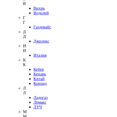
В
Вихрь
Водолей
Г
Г
Газдевайс
Д
Д
Джилекс
И
И
Италия
К
К
Кебер
Кенарь
Китай
Конорд
Л
Л
Ладогаз
Лемакс
ЛУЧ
М
М