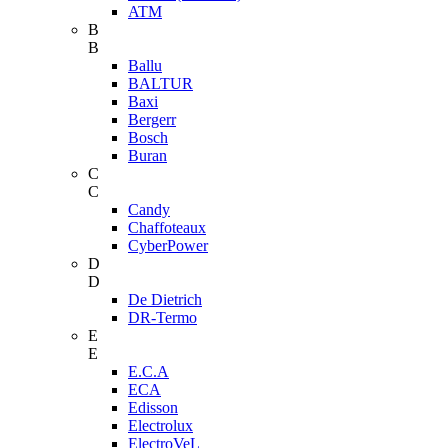
ATM
B
B
Ballu
BALTUR
Baxi
Bergerr
Bosch
Buran
C
C
Candy
Chaffoteaux
CyberPower
D
D
De Dietrich
DR-Termo
E
E
E.C.A
ECA
Edisson
Electrolux
ElectroVeL