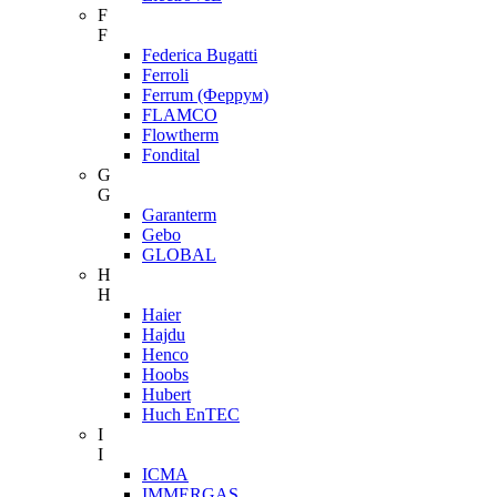
F
F
Federica Bugatti
Ferroli
Ferrum (Феррум)
FLAMCO
Flowtherm
Fondital
G
G
Garanterm
Gebo
GLOBAL
H
H
Haier
Hajdu
Henco
Hoobs
Hubert
Huch EnTEC
I
I
ICMA
IMMERGAS