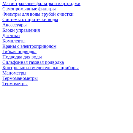
Магистральные фильтры и картриджи
Самопромывные фильтры
Фильтры для воды грубой очистки
Системы от протечки воды
Аксессуары
Блоки управления
Датчики
Комплекты
Краны с электроприводом
Гибкая подводка
Подводка для воды
Сильфонная газовая подводка
Контрольно-измерительные приборы
Манометры
Термоманометры
Термометры