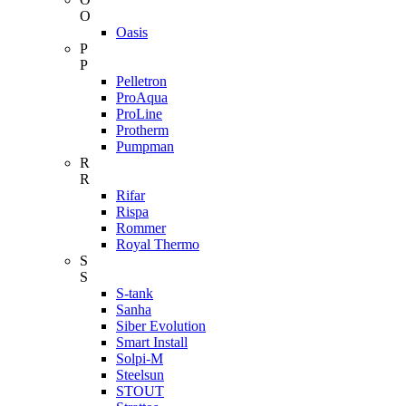
O
Oasis
P
P
Pelletron
ProAqua
ProLine
Protherm
Pumpman
R
R
Rifar
Rispa
Rommer
Royal Thermo
S
S
S-tank
Sanha
Siber Evolution
Smart Install
Solpi-M
Steelsun
STOUT