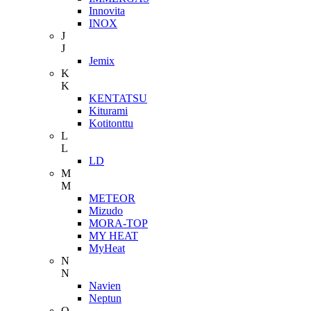
Innovita
INOX
J
J
Jemix
K
K
KENTATSU
Kiturami
Kotitonttu
L
L
LD
M
M
METEOR
Mizudo
MORA-TOP
MY HEAT
MyHeat
N
N
Navien
Neptun
O