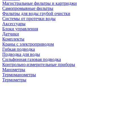
Магистральные фильтры и картриджи
Самопромывные фильтры
Фильтры для воды грубой очистки
Системы от протечки воды
Аксессуары
Блоки управления
Датчики
Комплекты
Краны с электроприводом
Гибкая подводка
Подводка для воды
Сильфонная газовая подводка
Контрольно-измерительные приборы
Манометры
Термоманометры
Термометры