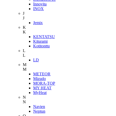
Innovita
INOX
J
J
Jemix
K
K
KENTATSU
Kiturami
Kotitonttu
L
L
LD
M
M
METEOR
Mizudo
MORA-TOP
MY HEAT
MyHeat
N
N
Navien
Neptun
O