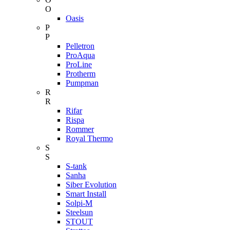
O
Oasis
P
P
Pelletron
ProAqua
ProLine
Protherm
Pumpman
R
R
Rifar
Rispa
Rommer
Royal Thermo
S
S
S-tank
Sanha
Siber Evolution
Smart Install
Solpi-M
Steelsun
STOUT