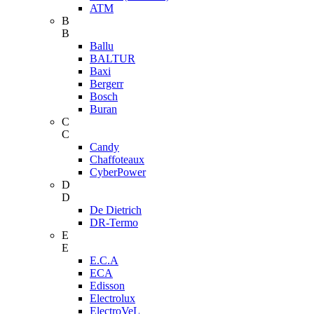
ATM
B
B
Ballu
BALTUR
Baxi
Bergerr
Bosch
Buran
C
C
Candy
Chaffoteaux
CyberPower
D
D
De Dietrich
DR-Termo
E
E
E.C.A
ECA
Edisson
Electrolux
ElectroVeL