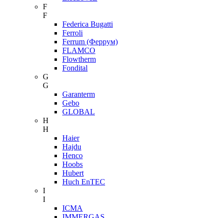
F
F
Federica Bugatti
Ferroli
Ferrum (Феррум)
FLAMCO
Flowtherm
Fondital
G
G
Garanterm
Gebo
GLOBAL
H
H
Haier
Hajdu
Henco
Hoobs
Hubert
Huch EnTEC
I
I
ICMA
IMMERGAS