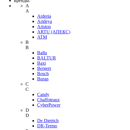
Бренды:
A
A
Arderia
Arideya
Ariston
ARTU (АПЕКС)
ATM
B
B
Ballu
BALTUR
Baxi
Bergerr
Bosch
Buran
C
C
Candy
Chaffoteaux
CyberPower
D
D
De Dietrich
DR-Termo