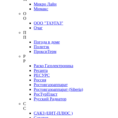
Микро Лайн
Мимакс
О
О
ООО "ТАУГАЗ"
Очаг
П
П
Погода в доме
Политэк
ПроксиТерм
Р
Р
Раско Газэлектроника
Ресанта
РЕСУРС
Россия
Ростовгазоаппарат
Ростовгазоаппарат (Siberia)
РосТурПласт
Русский Радиатор
С
С
САКЗ (ЦИТ-ПЛЮС )
Саратов