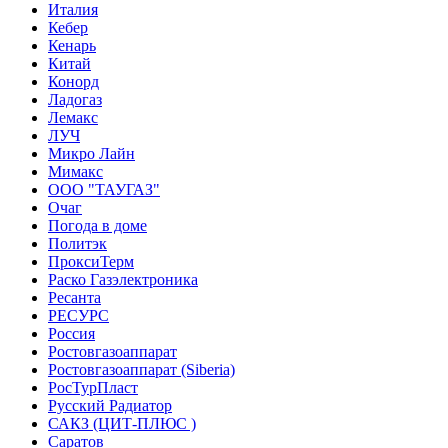
Италия
Кебер
Кенарь
Китай
Конорд
Ладогаз
Лемакс
ЛУЧ
Микро Лайн
Мимакс
ООО "ТАУГАЗ"
Очаг
Погода в доме
Политэк
ПроксиТерм
Раско Газэлектроника
Ресанта
РЕСУРС
Россия
Ростовгазоаппарат
Ростовгазоаппарат (Siberia)
РосТурПласт
Русский Радиатор
САКЗ (ЦИТ-ПЛЮС )
Саратов