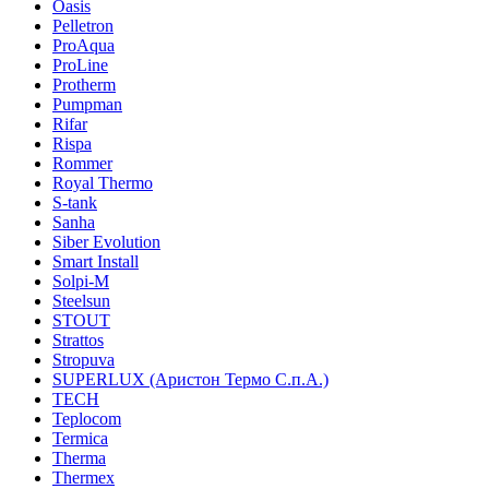
Oasis
Pelletron
ProAqua
ProLine
Protherm
Pumpman
Rifar
Rispa
Rommer
Royal Thermo
S-tank
Sanha
Siber Evolution
Smart Install
Solpi-M
Steelsun
STOUT
Strattos
Stropuva
SUPERLUX (Аристон Термо С.п.А.)
TECH
Teplocom
Termica
Therma
Thermex