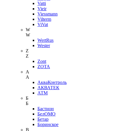
Vatti
Vieir
Viessmann
Vilterm
ViVat
W
W
WertRus
Wester
Z
Z
Zont
ZOTA
А
А
АкваКонтроль
АКВАТЕК
АТМ
Б
Б
Бастион
БелОМО
Бетар
Боринское
В