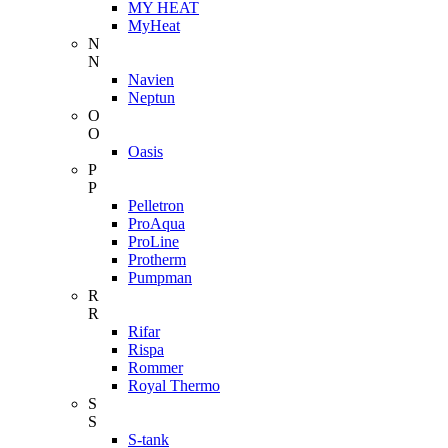
MY HEAT
MyHeat
N
N
Navien
Neptun
O
O
Oasis
P
P
Pelletron
ProAqua
ProLine
Protherm
Pumpman
R
R
Rifar
Rispa
Rommer
Royal Thermo
S
S
S-tank