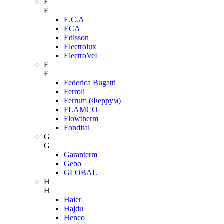
E
E
E.C.A
ECA
Edisson
Electrolux
ElectroVeL
F
F
Federica Bugatti
Ferroli
Ferrum (Феррум)
FLAMCO
Flowtherm
Fondital
G
G
Garanterm
Gebo
GLOBAL
H
H
Haier
Hajdu
Henco