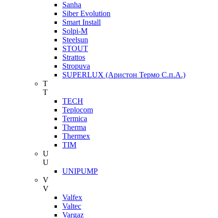
Sanha
Siber Evolution
Smart Install
Solpi-M
Steelsun
STOUT
Strattos
Stropuva
SUPERLUX (Аристон Термо С.п.А.)
T
T
TECH
Teplocom
Termica
Therma
Thermex
TIM
U
U
UNIPUMP
V
V
Valfex
Valtec
Vargaz