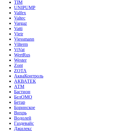
TIM
UNIPUMP
Valfex
Valtec
Vargaz
Vatti
Vieir
Viessmann
Vilterm
ViVat
WertRus
Wester
Zont
ZOTA
АкваКонтроль
АКВАТЕК
АТМ
Бастион
БелОМО
Бетар
Боринское
Вихрь
Водолей
Газдевайс
Джилекс