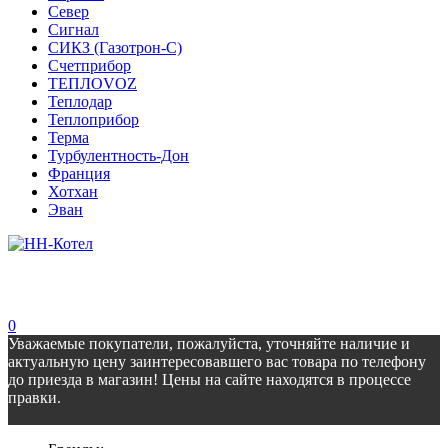
Север
Сигнал
СИКЗ (Газотрон-С)
Счетприбор
ТЕПЛОVOZ
Теплодар
Теплоприбор
Терма
Турбулентность-Дон
Франция
Хотхан
Эван
0
Уважаемые покупатели, пожалуйста, уточняйте наличие и
актуальную цену заинтересовавшего вас товара по телефону
до приезда в магазин! Цены на сайте находятся в процессе
правки.