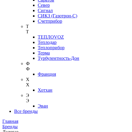
Север
Сигнал
СИКЗ (Газотрон-С)
Счетприбор
Т
Т
ТЕПЛОVOZ
Теплодар
Теплоприбор
Терма
Турбулентность-Дон
Ф
Ф
Франция
Х
Х
Хотхан
Э
Э
Эван
Все бренды
Главная
Бренды
Ладогаз