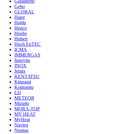
Garanterm
Gebo
GLOBAL
Haier
Hajdu
Henco
Hoobs
Hubert
Huch EnTEC
ICMA
IMMERGAS
Innovita
INOX
Jemix
KENTATSU
Kiturami
Kotitonttu
LD
METEOR
Mizudo
MORA-TOP
MY HEAT
MyHeat
Navien
Neptun