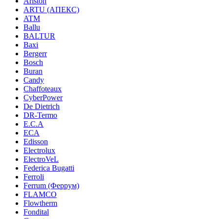
Ariston
ARTU (АПЕКС)
ATM
Ballu
BALTUR
Baxi
Bergerr
Bosch
Buran
Candy
Chaffoteaux
CyberPower
De Dietrich
DR-Termo
E.C.A
ECA
Edisson
Electrolux
ElectroVeL
Federica Bugatti
Ferroli
Ferrum (Феррум)
FLAMCO
Flowtherm
Fondital