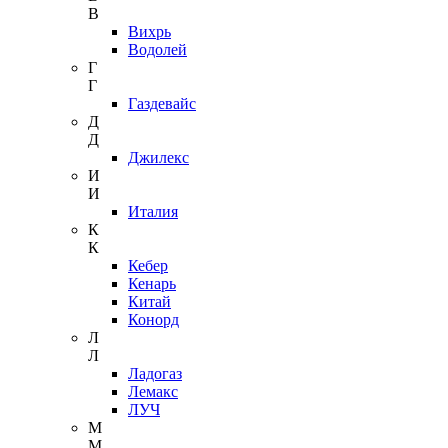
В
Вихрь
Водолей
Г
Г
Газдевайс
Д
Д
Джилекс
И
И
Италия
К
К
Кебер
Кенарь
Китай
Конорд
Л
Л
Ладогаз
Лемакс
ЛУЧ
М
М