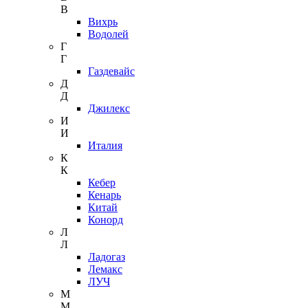
В
Вихрь
Водолей
Г
Г
Газдевайс
Д
Д
Джилекс
И
И
Италия
К
К
Кебер
Кенарь
Китай
Конорд
Л
Л
Ладогаз
Лемакс
ЛУЧ
М
М