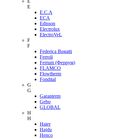
E
E
E.C.A
ECA
Edisson
Electrolux
ElectroVeL
F
F
Federica Bugatti
Ferroli
Ferrum (Феррум)
FLAMCO
Flowtherm
Fondital
G
G
Garanterm
Gebo
GLOBAL
H
H
Haier
Hajdu
Henco