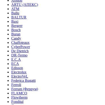
Ariston
ARTU (АПЕКС)
ATM
Ballu
BALTUR
Baxi
Bergerr
Bosch
Buran
Candy
Chaffoteaux
CyberPower
De Dietrich
DR-Termo
E.C.A
ECA
Edisson
Electrolux
ElectroVeL
Federica Bugatti
Ferroli
Ferrum (Феррум)
FLAMCO
Flowtherm
Fondital