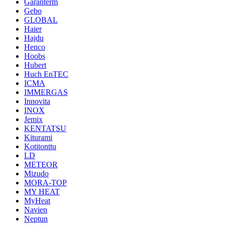
Garanterm
Gebo
GLOBAL
Haier
Hajdu
Henco
Hoobs
Hubert
Huch EnTEC
ICMA
IMMERGAS
Innovita
INOX
Jemix
KENTATSU
Kiturami
Kotitonttu
LD
METEOR
Mizudo
MORA-TOP
MY HEAT
MyHeat
Navien
Neptun