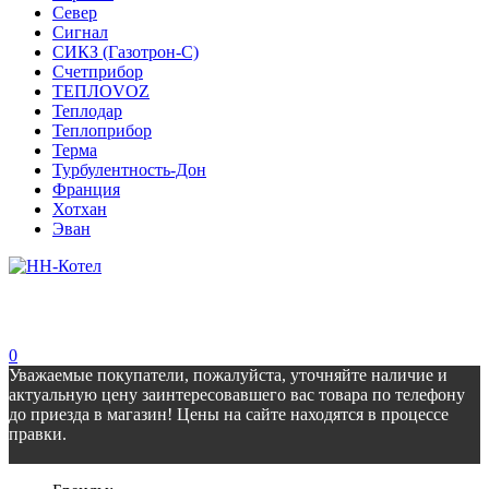
Север
Сигнал
СИКЗ (Газотрон-С)
Счетприбор
ТЕПЛОVOZ
Теплодар
Теплоприбор
Терма
Турбулентность-Дон
Франция
Хотхан
Эван
0
Уважаемые покупатели, пожалуйста, уточняйте наличие и
актуальную цену заинтересовавшего вас товара по телефону
до приезда в магазин! Цены на сайте находятся в процессе
правки.