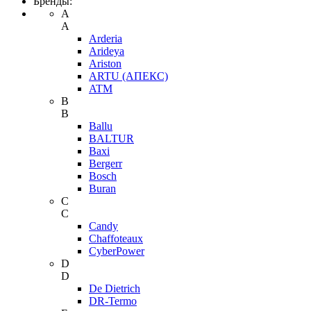
Бренды:
A
A
Arderia
Arideya
Ariston
ARTU (АПЕКС)
ATM
B
B
Ballu
BALTUR
Baxi
Bergerr
Bosch
Buran
C
C
Candy
Chaffoteaux
CyberPower
D
D
De Dietrich
DR-Termo