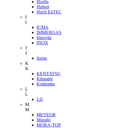
Hoobs
Hubert
Huch EnTEC
I
I
ICMA
IMMERGAS
Innovita
INOX
J
J
Jemix
K
K
KENTATSU
Kiturami
Kotitonttu
L
L
LD
M
M
METEOR
Mizudo
MORA-TOP