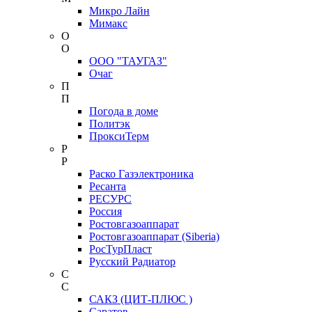
Микро Лайн
Мимакс
О
О
ООО "ТАУГАЗ"
Очаг
П
П
Погода в доме
Политэк
ПроксиТерм
Р
Р
Раско Газэлектроника
Ресанта
РЕСУРС
Россия
Ростовгазоаппарат
Ростовгазоаппарат (Siberia)
РосТурПласт
Русский Радиатор
С
С
САКЗ (ЦИТ-ПЛЮС )
Саратов