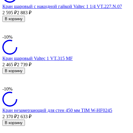
Кран шаровый с накидной гайкой Valtec 1 1/4 VT.227.N.07
2 595
2 883
₽
₽
В корзину
-10%
Кран шаровый Valtec 1 VT.315 MF
2 465
2 739
₽
₽
В корзину
-10%
Кран незамерзающий для стен 450 мм TIM W-HF0245
2 370
2 633
₽
₽
В корзину