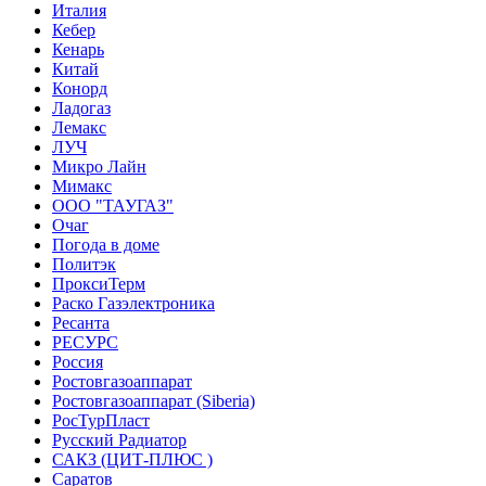
Италия
Кебер
Кенарь
Китай
Конорд
Ладогаз
Лемакс
ЛУЧ
Микро Лайн
Мимакс
ООО "ТАУГАЗ"
Очаг
Погода в доме
Политэк
ПроксиТерм
Раско Газэлектроника
Ресанта
РЕСУРС
Россия
Ростовгазоаппарат
Ростовгазоаппарат (Siberia)
РосТурПласт
Русский Радиатор
САКЗ (ЦИТ-ПЛЮС )
Саратов