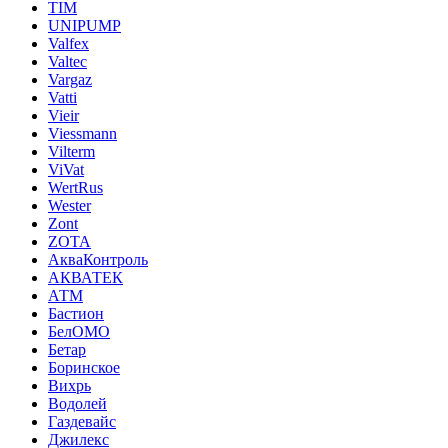
TIM
UNIPUMP
Valfex
Valtec
Vargaz
Vatti
Vieir
Viessmann
Vilterm
ViVat
WertRus
Wester
Zont
ZOTA
АкваКонтроль
АКВАТЕК
АТМ
Бастион
БелОМО
Бетар
Боринское
Вихрь
Водолей
Газдевайс
Джилекс