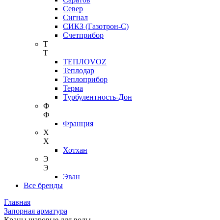
Север
Сигнал
СИКЗ (Газотрон-С)
Счетприбор
Т
Т
ТЕПЛОVOZ
Теплодар
Теплоприбор
Терма
Турбулентность-Дон
Ф
Ф
Франция
Х
Х
Хотхан
Э
Э
Эван
Все бренды
Главная
Запорная арматура
Краны шаровые для воды