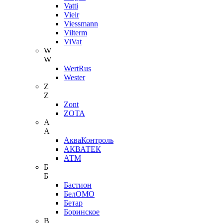
Vatti
Vieir
Viessmann
Vilterm
ViVat
W
W
WertRus
Wester
Z
Z
Zont
ZOTA
А
А
АкваКонтроль
АКВАТЕК
АТМ
Б
Б
Бастион
БелОМО
Бетар
Боринское
В