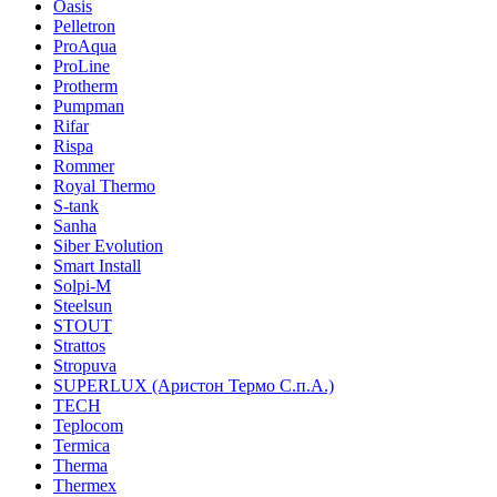
Oasis
Pelletron
ProAqua
ProLine
Protherm
Pumpman
Rifar
Rispa
Rommer
Royal Thermo
S-tank
Sanha
Siber Evolution
Smart Install
Solpi-M
Steelsun
STOUT
Strattos
Stropuva
SUPERLUX (Аристон Термо С.п.А.)
TECH
Teplocom
Termica
Therma
Thermex