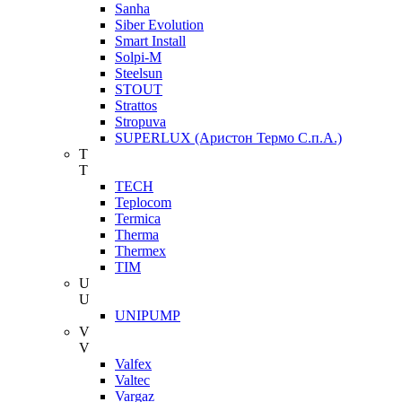
Sanha
Siber Evolution
Smart Install
Solpi-M
Steelsun
STOUT
Strattos
Stropuva
SUPERLUX (Аристон Термо С.п.А.)
T
T
TECH
Teplocom
Termica
Therma
Thermex
TIM
U
U
UNIPUMP
V
V
Valfex
Valtec
Vargaz