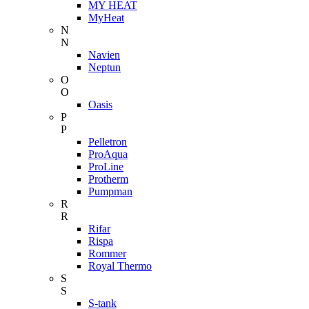
MY HEAT
MyHeat
N
N
Navien
Neptun
O
O
Oasis
P
P
Pelletron
ProAqua
ProLine
Protherm
Pumpman
R
R
Rifar
Rispa
Rommer
Royal Thermo
S
S
S-tank