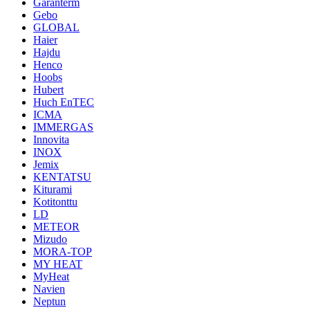
Garanterm
Gebo
GLOBAL
Haier
Hajdu
Henco
Hoobs
Hubert
Huch EnTEC
ICMA
IMMERGAS
Innovita
INOX
Jemix
KENTATSU
Kiturami
Kotitonttu
LD
METEOR
Mizudo
MORA-TOP
MY HEAT
MyHeat
Navien
Neptun