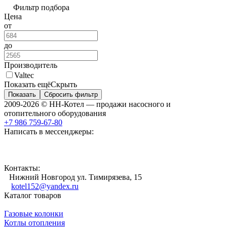
Фильтр подбора
Цена
от
до
Производитель
Valtec
Показать ещё
Скрыть
Показать
Сбросить фильтр
2009-2026 © НН-Котел — продажи насосного и
отопительного оборудования
+7 986 759-67-80
Написать в мессенджеры:
Контакты:
Нижний Новгород ул. Тимирязева, 15
kotel152@yandex.ru
Каталог товаров
Газовые колонки
Котлы отопления