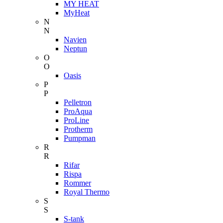
MY HEAT
MyHeat
N
N
Navien
Neptun
O
O
Oasis
P
P
Pelletron
ProAqua
ProLine
Protherm
Pumpman
R
R
Rifar
Rispa
Rommer
Royal Thermo
S
S
S-tank