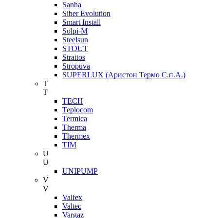
Sanha
Siber Evolution
Smart Install
Solpi-M
Steelsun
STOUT
Strattos
Stropuva
SUPERLUX (Аристон Термо С.п.А.)
T
T
TECH
Teplocom
Termica
Therma
Thermex
TIM
U
U
UNIPUMP
V
V
Valfex
Valtec
Vargaz