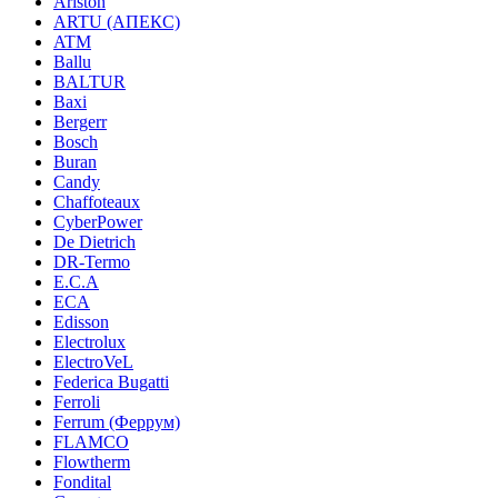
Ariston
ARTU (АПЕКС)
ATM
Ballu
BALTUR
Baxi
Bergerr
Bosch
Buran
Candy
Chaffoteaux
CyberPower
De Dietrich
DR-Termo
E.C.A
ECA
Edisson
Electrolux
ElectroVeL
Federica Bugatti
Ferroli
Ferrum (Феррум)
FLAMCO
Flowtherm
Fondital