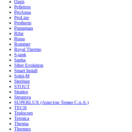
Oasis
Pelletron
ProAqua
ProLine
Protherm
Pumpman
Rifar
Rispa
Rommer
Royal Thermo
S-tank
Sanha
Siber Evolution
Smart Install
Solpi-M
Steelsun
STOUT
Strattos
Stropuva
SUPERLUX (Аристон Термо С.п.А.)
TECH
Teplocom
Termica
Therma
Thermex