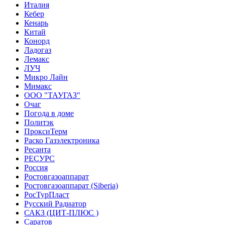
Италия
Кебер
Кенарь
Китай
Конорд
Ладогаз
Лемакс
ЛУЧ
Микро Лайн
Мимакс
ООО "ТАУГАЗ"
Очаг
Погода в доме
Политэк
ПроксиТерм
Раско Газэлектроника
Ресанта
РЕСУРС
Россия
Ростовгазоаппарат
Ростовгазоаппарат (Siberia)
РосТурПласт
Русский Радиатор
САКЗ (ЦИТ-ПЛЮС )
Саратов