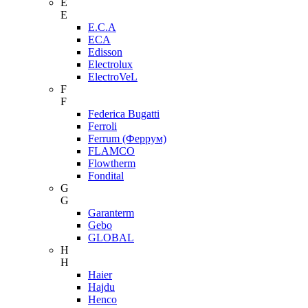
E
E
E.C.A
ECA
Edisson
Electrolux
ElectroVeL
F
F
Federica Bugatti
Ferroli
Ferrum (Феррум)
FLAMCO
Flowtherm
Fondital
G
G
Garanterm
Gebo
GLOBAL
H
H
Haier
Hajdu
Henco