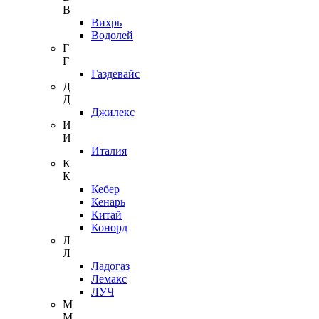
В
Вихрь
Водолей
Г
Г
Газдевайс
Д
Д
Джилекс
И
И
Италия
К
К
Кебер
Кенарь
Китай
Конорд
Л
Л
Ладогаз
Лемакс
ЛУЧ
М
М