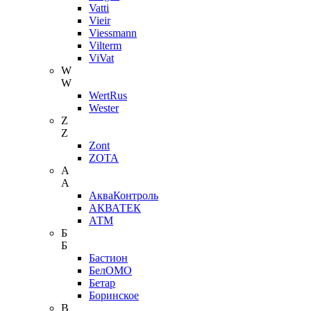
Vatti
Vieir
Viessmann
Vilterm
ViVat
W
W
WertRus
Wester
Z
Z
Zont
ZOTA
А
А
АкваКонтроль
АКВАТЕК
АТМ
Б
Б
Бастион
БелОМО
Бетар
Боринское
В