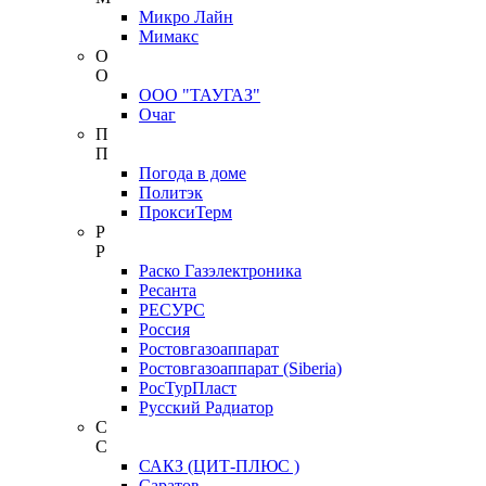
Микро Лайн
Мимакс
О
О
ООО "ТАУГАЗ"
Очаг
П
П
Погода в доме
Политэк
ПроксиТерм
Р
Р
Раско Газэлектроника
Ресанта
РЕСУРС
Россия
Ростовгазоаппарат
Ростовгазоаппарат (Siberia)
РосТурПласт
Русский Радиатор
С
С
САКЗ (ЦИТ-ПЛЮС )
Саратов