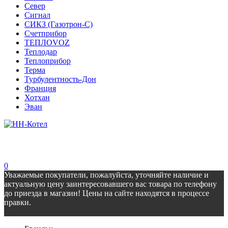
Север
Сигнал
СИКЗ (Газотрон-С)
Счетприбор
ТЕПЛОVOZ
Теплодар
Теплоприбор
Терма
Турбулентность-Дон
Франция
Хотхан
Эван
0
Уважаемые покупатели, пожалуйста, уточняйте наличие и
актуальную цену заинтересовавшего вас товара по телефону
до приезда в магазин! Цены на сайте находятся в процессе
правки.