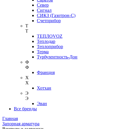
Север
Сигнал
СИКЗ (Газотрон-С)
Счетприбор
Т
Т
ТЕПЛОVOZ
Теплодар
Теплоприбор
Терма
Турбулентность-Дон
Ф
Ф
Франция
Х
Х
Хотхан
Э
Э
Эван
Все бренды
Главная
Запорная арматура
Вентили и задвижки