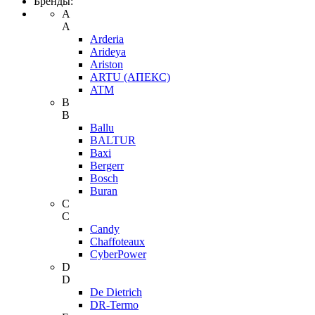
Бренды:
A
A
Arderia
Arideya
Ariston
ARTU (АПЕКС)
ATM
B
B
Ballu
BALTUR
Baxi
Bergerr
Bosch
Buran
C
C
Candy
Chaffoteaux
CyberPower
D
D
De Dietrich
DR-Termo