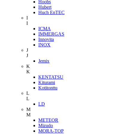
Hoobs
Hubert
Huch EnTEC
I
I
ICMA
IMMERGAS
Innovita
INOX
J
J
Jemix
K
K
KENTATSU
Kiturami
Kotitonttu
L
L
LD
M
M
METEOR
Mizudo
MORA-TOP