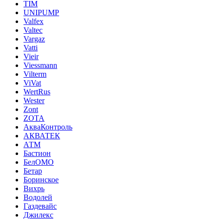
TIM
UNIPUMP
Valfex
Valtec
Vargaz
Vatti
Vieir
Viessmann
Vilterm
ViVat
WertRus
Wester
Zont
ZOTA
АкваКонтроль
АКВАТЕК
АТМ
Бастион
БелОМО
Бетар
Боринское
Вихрь
Водолей
Газдевайс
Джилекс