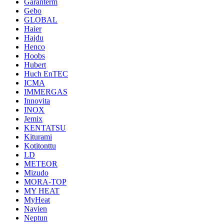
Garanterm
Gebo
GLOBAL
Haier
Hajdu
Henco
Hoobs
Hubert
Huch EnTEC
ICMA
IMMERGAS
Innovita
INOX
Jemix
KENTATSU
Kiturami
Kotitonttu
LD
METEOR
Mizudo
MORA-TOP
MY HEAT
MyHeat
Navien
Neptun