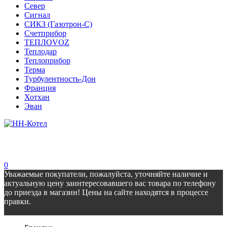
Север
Сигнал
СИКЗ (Газотрон-С)
Счетприбор
ТЕПЛОVOZ
Теплодар
Теплоприбор
Терма
Турбулентность-Дон
Франция
Хотхан
Эван
0
Уважаемые покупатели, пожалуйста, уточняйте наличие и
актуальную цену заинтересовавшего вас товара по телефону
до приезда в магазин! Цены на сайте находятся в процессе
правки.