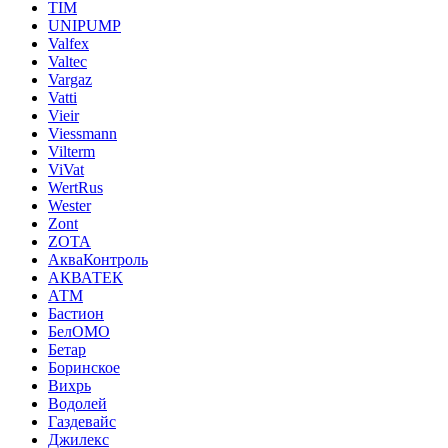
TIM
UNIPUMP
Valfex
Valtec
Vargaz
Vatti
Vieir
Viessmann
Vilterm
ViVat
WertRus
Wester
Zont
ZOTA
АкваКонтроль
АКВАТЕК
АТМ
Бастион
БелОМО
Бетар
Боринское
Вихрь
Водолей
Газдевайс
Джилекс