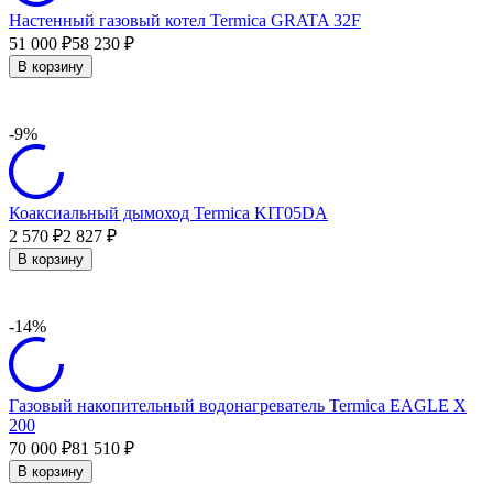
Настенный газовый котел Termica GRATA 32F
51 000
58 230
₽
₽
В корзину
-9%
Коаксиальный дымоход Termica KIT05DA
2 570
2 827
₽
₽
В корзину
-14%
Газовый накопительный водонагреватель Termica EAGLE X
200
70 000
81 510
₽
₽
В корзину