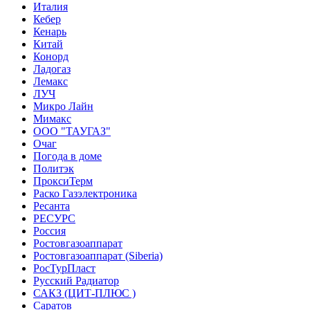
Италия
Кебер
Кенарь
Китай
Конорд
Ладогаз
Лемакс
ЛУЧ
Микро Лайн
Мимакс
ООО "ТАУГАЗ"
Очаг
Погода в доме
Политэк
ПроксиТерм
Раско Газэлектроника
Ресанта
РЕСУРС
Россия
Ростовгазоаппарат
Ростовгазоаппарат (Siberia)
РосТурПласт
Русский Радиатор
САКЗ (ЦИТ-ПЛЮС )
Саратов