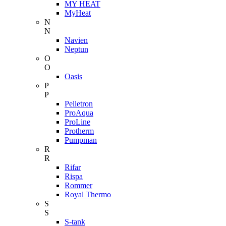
MY HEAT
MyHeat
N
N
Navien
Neptun
O
O
Oasis
P
P
Pelletron
ProAqua
ProLine
Protherm
Pumpman
R
R
Rifar
Rispa
Rommer
Royal Thermo
S
S
S-tank