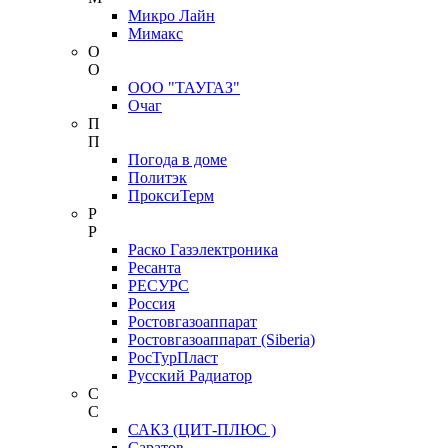
Микро Лайн
Мимакс
О
О
ООО "ТАУГАЗ"
Очаг
П
П
Погода в доме
Политэк
ПроксиТерм
Р
Р
Раско Газэлектроника
Ресанта
РЕСУРС
Россия
Ростовгазоаппарат
Ростовгазоаппарат (Siberia)
РосТурПласт
Русский Радиатор
С
С
САКЗ (ЦИТ-ПЛЮС )
Саратов