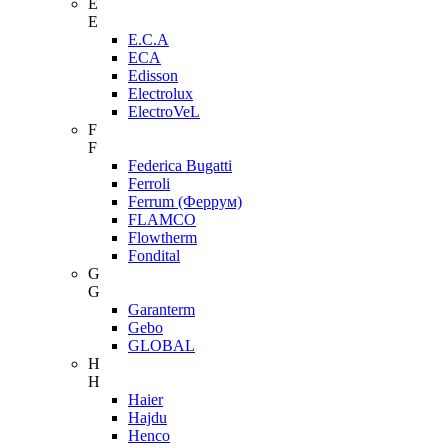
E
E
E.C.A
ECA
Edisson
Electrolux
ElectroVeL
F
F
Federica Bugatti
Ferroli
Ferrum (Феррум)
FLAMCO
Flowtherm
Fondital
G
G
Garanterm
Gebo
GLOBAL
H
H
Haier
Hajdu
Henco