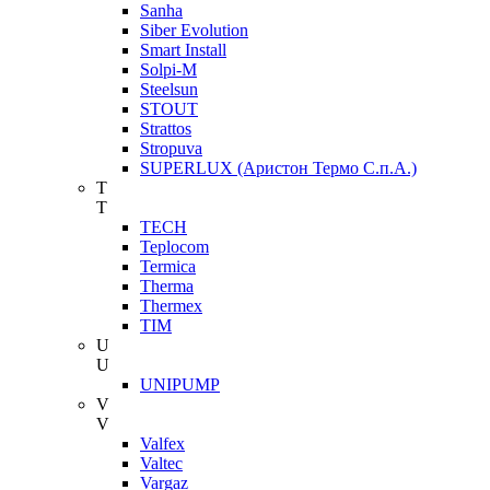
Sanha
Siber Evolution
Smart Install
Solpi-M
Steelsun
STOUT
Strattos
Stropuva
SUPERLUX (Аристон Термо С.п.А.)
T
T
TECH
Teplocom
Termica
Therma
Thermex
TIM
U
U
UNIPUMP
V
V
Valfex
Valtec
Vargaz