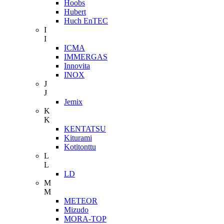
Hoobs
Hubert
Huch EnTEC
I
I
ICMA
IMMERGAS
Innovita
INOX
J
J
Jemix
K
K
KENTATSU
Kiturami
Kotitonttu
L
L
LD
M
M
METEOR
Mizudo
MORA-TOP