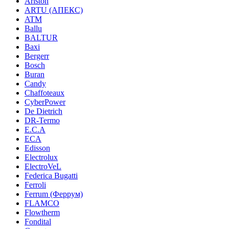
Ariston
ARTU (АПЕКС)
ATM
Ballu
BALTUR
Baxi
Bergerr
Bosch
Buran
Candy
Chaffoteaux
CyberPower
De Dietrich
DR-Termo
E.C.A
ECA
Edisson
Electrolux
ElectroVeL
Federica Bugatti
Ferroli
Ferrum (Феррум)
FLAMCO
Flowtherm
Fondital