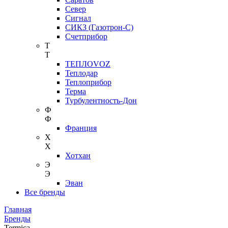
Север
Сигнал
СИКЗ (Газотрон-С)
Счетприбор
Т
Т
ТЕПЛОVOZ
Теплодар
Теплоприбор
Терма
Турбулентность-Дон
Ф
Ф
Франция
Х
Х
Хотхан
Э
Э
Эван
Все бренды
Главная
Бренды
Termica