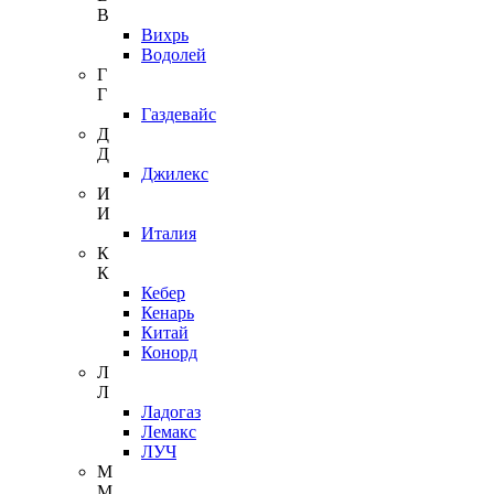
В
Вихрь
Водолей
Г
Г
Газдевайс
Д
Д
Джилекс
И
И
Италия
К
К
Кебер
Кенарь
Китай
Конорд
Л
Л
Ладогаз
Лемакс
ЛУЧ
М
М