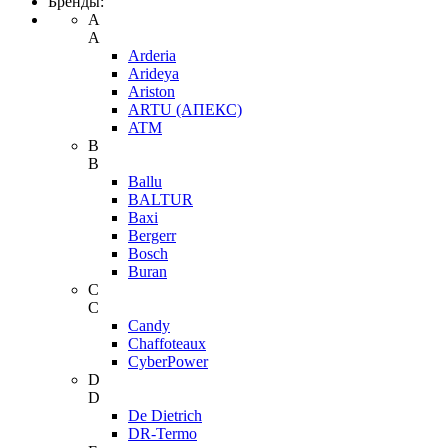
Бренды:
A
A
Arderia
Arideya
Ariston
ARTU (АПЕКС)
ATM
B
B
Ballu
BALTUR
Baxi
Bergerr
Bosch
Buran
C
C
Candy
Chaffoteaux
CyberPower
D
D
De Dietrich
DR-Termo