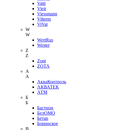
Vatti
Vieir
Viessmann
Vilterm
ViVat
W
W
WertRus
Wester
Z
Z
Zont
ZOTA
А
А
АкваКонтроль
АКВАТЕК
АТМ
Б
Б
Бастион
БелОМО
Бетар
Боринское
В