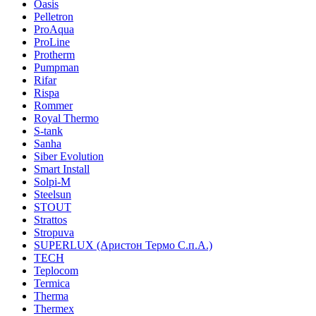
Oasis
Pelletron
ProAqua
ProLine
Protherm
Pumpman
Rifar
Rispa
Rommer
Royal Thermo
S-tank
Sanha
Siber Evolution
Smart Install
Solpi-M
Steelsun
STOUT
Strattos
Stropuva
SUPERLUX (Аристон Термо С.п.А.)
TECH
Teplocom
Termica
Therma
Thermex