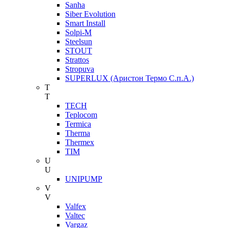
Sanha
Siber Evolution
Smart Install
Solpi-M
Steelsun
STOUT
Strattos
Stropuva
SUPERLUX (Аристон Термо С.п.А.)
T
T
TECH
Teplocom
Termica
Therma
Thermex
TIM
U
U
UNIPUMP
V
V
Valfex
Valtec
Vargaz