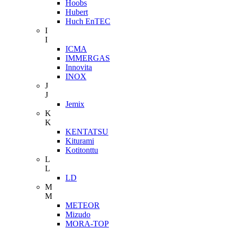
Hoobs
Hubert
Huch EnTEC
I
I
ICMA
IMMERGAS
Innovita
INOX
J
J
Jemix
K
K
KENTATSU
Kiturami
Kotitonttu
L
L
LD
M
M
METEOR
Mizudo
MORA-TOP