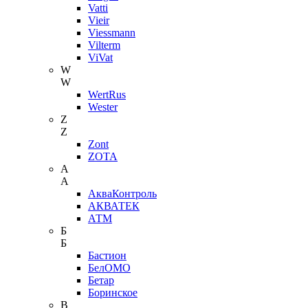
Vatti
Vieir
Viessmann
Vilterm
ViVat
W
W
WertRus
Wester
Z
Z
Zont
ZOTA
А
А
АкваКонтроль
АКВАТЕК
АТМ
Б
Б
Бастион
БелОМО
Бетар
Боринское
В