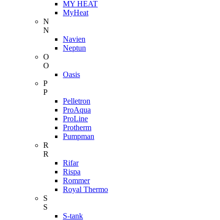
MY HEAT
MyHeat
N
N
Navien
Neptun
O
O
Oasis
P
P
Pelletron
ProAqua
ProLine
Protherm
Pumpman
R
R
Rifar
Rispa
Rommer
Royal Thermo
S
S
S-tank