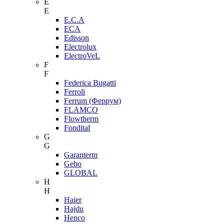
E
E
E.C.A
ECA
Edisson
Electrolux
ElectroVeL
F
F
Federica Bugatti
Ferroli
Ferrum (Феррум)
FLAMCO
Flowtherm
Fondital
G
G
Garanterm
Gebo
GLOBAL
H
H
Haier
Hajdu
Henco