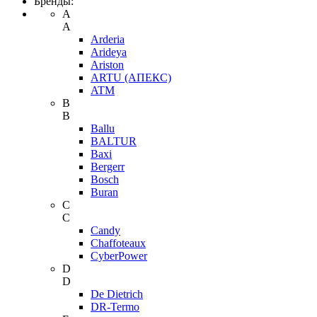
Бренды:
A
A
Arderia
Arideya
Ariston
ARTU (АПЕКС)
ATM
B
B
Ballu
BALTUR
Baxi
Bergerr
Bosch
Buran
C
C
Candy
Chaffoteaux
CyberPower
D
D
De Dietrich
DR-Termo