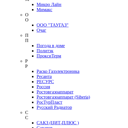
Микро Лайн
Мимакс
О
О
ООО "ТАУГАЗ"
Очаг
П
П
Погода в доме
Политэк
ПроксиТерм
Р
Р
Раско Газэлектроника
Ресанта
РЕСУРС
Россия
Ростовгазоаппарат
Ростовгазоаппарат (Siberia)
РосТурПласт
Русский Радиатор
С
С
САКЗ (ЦИТ-ПЛЮС )
Саратов