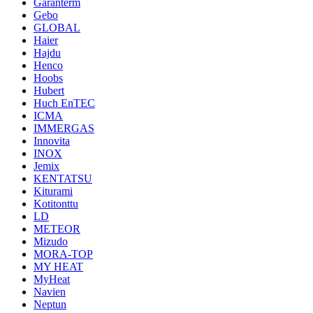
Garanterm
Gebo
GLOBAL
Haier
Hajdu
Henco
Hoobs
Hubert
Huch EnTEC
ICMA
IMMERGAS
Innovita
INOX
Jemix
KENTATSU
Kiturami
Kotitonttu
LD
METEOR
Mizudo
MORA-TOP
MY HEAT
MyHeat
Navien
Neptun