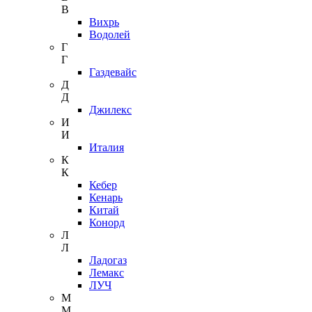
В
Вихрь
Водолей
Г
Г
Газдевайс
Д
Д
Джилекс
И
И
Италия
К
К
Кебер
Кенарь
Китай
Конорд
Л
Л
Ладогаз
Лемакс
ЛУЧ
М
М