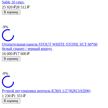
Sable 16 секц.
25 920
28 512
₽
₽
В корзину
-9%
Отопительная панель STOUT WHITE STONE SCT 60*60
белый гранит / черный корпус
16 000
17 600
₽
₽
В корзину
-9%
Ручной регулировки вентиль ICMA 1/2"(82813AD06)
1 230
1 353
₽
₽
В корзину