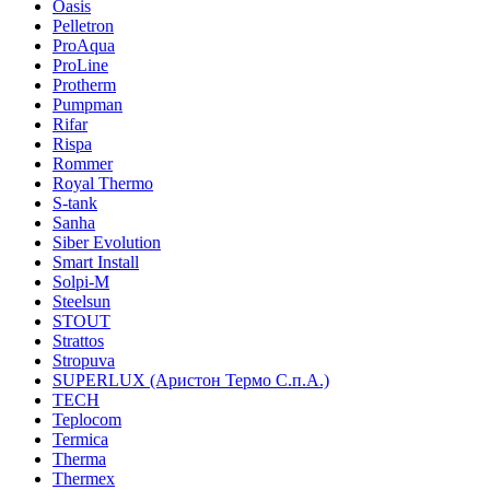
Oasis
Pelletron
ProAqua
ProLine
Protherm
Pumpman
Rifar
Rispa
Rommer
Royal Thermo
S-tank
Sanha
Siber Evolution
Smart Install
Solpi-M
Steelsun
STOUT
Strattos
Stropuva
SUPERLUX (Аристон Термо С.п.А.)
TECH
Teplocom
Termica
Therma
Thermex