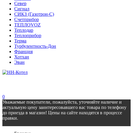
Север
Сигнал
СИКЗ (Газотрон-С)
Счетприбор
ТЕПЛОVOZ
Теплодар
Теплоприбор
Терма
Турбулентность-Дон
Франция
Хотхан
Эван
0
Уважаемые покупатели, пожалуйста, уточняйте наличие и
актуальную цену заинтересовавшего вас товара по телефону
до приезда в магазин! Цены на сайте находятся в процессе
правки.