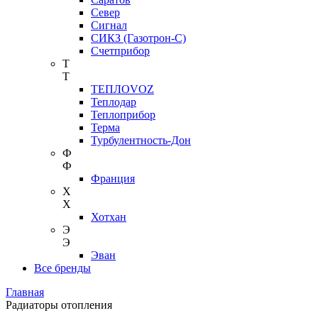
Север
Сигнал
СИКЗ (Газотрон-С)
Счетприбор
Т
Т
ТЕПЛОVOZ
Теплодар
Теплоприбор
Терма
Турбулентность-Дон
Ф
Ф
Франция
Х
Х
Хотхан
Э
Э
Эван
Все бренды
Главная
Радиаторы отопления