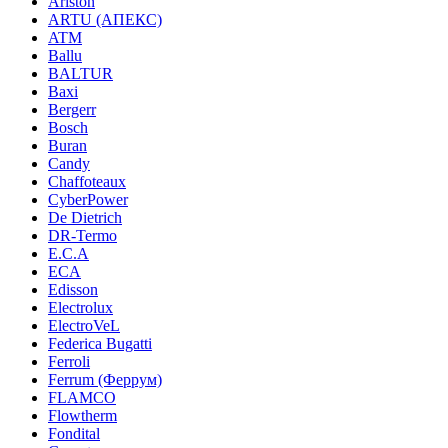
Ariston
ARTU (АПЕКС)
ATM
Ballu
BALTUR
Baxi
Bergerr
Bosch
Buran
Candy
Chaffoteaux
CyberPower
De Dietrich
DR-Termo
E.C.A
ECA
Edisson
Electrolux
ElectroVeL
Federica Bugatti
Ferroli
Ferrum (Феррум)
FLAMCO
Flowtherm
Fondital