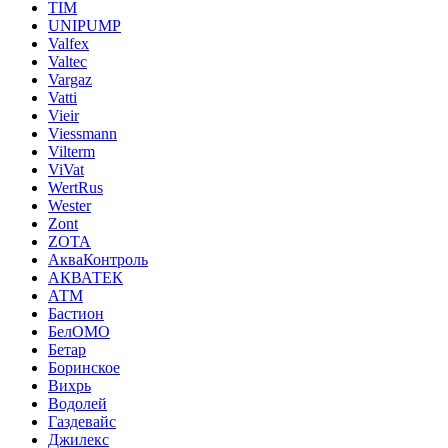
TIM
UNIPUMP
Valfex
Valtec
Vargaz
Vatti
Vieir
Viessmann
Vilterm
ViVat
WertRus
Wester
Zont
ZOTA
АкваКонтроль
АКВАТЕК
АТМ
Бастион
БелОМО
Бетар
Боринское
Вихрь
Водолей
Газдевайс
Джилекс