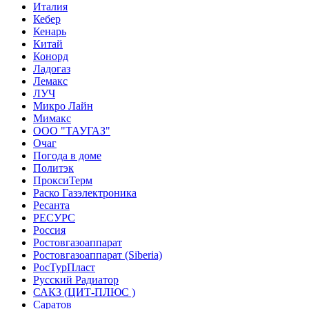
Италия
Кебер
Кенарь
Китай
Конорд
Ладогаз
Лемакс
ЛУЧ
Микро Лайн
Мимакс
ООО "ТАУГАЗ"
Очаг
Погода в доме
Политэк
ПроксиТерм
Раско Газэлектроника
Ресанта
РЕСУРС
Россия
Ростовгазоаппарат
Ростовгазоаппарат (Siberia)
РосТурПласт
Русский Радиатор
САКЗ (ЦИТ-ПЛЮС )
Саратов