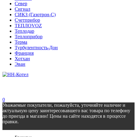
Север
Сигнал
СИКЗ (Газотрон-С)
Счетприбор
ТЕПЛОVOZ
Теплодар
Теплоприбор
Терма
Турбулентность-Дон
Франция
Хотхан
Эван
0
Уважаемые покупатели, пожалуйста, уточняйте наличие и
актуальную цену заинтересовавшего вас товара по телефону
до приезда в магазин! Цены на сайте находятся в процессе
правки.