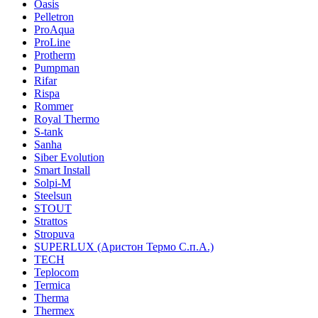
Oasis
Pelletron
ProAqua
ProLine
Protherm
Pumpman
Rifar
Rispa
Rommer
Royal Thermo
S-tank
Sanha
Siber Evolution
Smart Install
Solpi-M
Steelsun
STOUT
Strattos
Stropuva
SUPERLUX (Аристон Термо С.п.А.)
TECH
Teplocom
Termica
Therma
Thermex