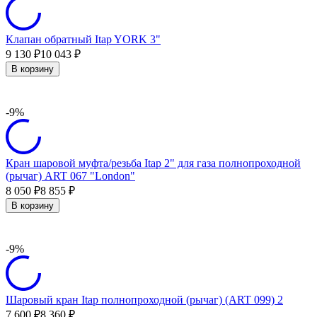
Клапан обратный Itap YORK 3"
9 130
10 043
₽
₽
В корзину
-9%
Кран шаровой муфта/резьба Itap 2" для газа полнопроходной
(рычаг) ART 067 "London"
8 050
8 855
₽
₽
В корзину
-9%
Шаровый кран Itap полнопроходной (рычаг) (ART 099) 2
7 600
8 360
₽
₽