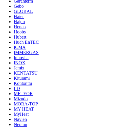
Garanterm
Gebo
GLOBAL
Haier
Hajdu
Henco
Hoobs
Hubert
Huch EnTEC
ICMA
IMMERGAS
Innovita
INOX
Jemix
KENTATSU
Kiturami
Kotitonttu
LD
METEOR
Mizudo
MORA-TOP
MY HEAT
MyHeat
Navien
Neptun