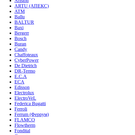
Ariston
ARTU (АПЕКС)
ATM
Ballu
BALTUR
Baxi
Bergerr
Bosch
Buran
Candy
Chaffoteaux
CyberPower
De Dietrich
DR-Termo
E.C.A
ECA
Edisson
Electrolux
ElectroVeL
Federica Bugatti
Ferroli
Ferrum (Феррум)
FLAMCO
Flowtherm
Fondital