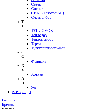
Север
Сигнал
СИКЗ (Газотрон-С)
Счетприбор
Т
Т
ТЕПЛОVOZ
Теплодар
Теплоприбор
Терма
Турбулентность-Дон
Ф
Ф
Франция
Х
Х
Хотхан
Э
Э
Эван
Все бренды
Главная
Бренды
Италия