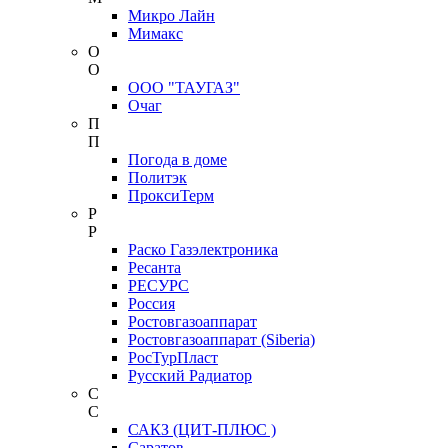
Микро Лайн
Мимакс
О
О
ООО "ТАУГАЗ"
Очаг
П
П
Погода в доме
Политэк
ПроксиТерм
Р
Р
Раско Газэлектроника
Ресанта
РЕСУРС
Россия
Ростовгазоаппарат
Ростовгазоаппарат (Siberia)
РосТурПласт
Русский Радиатор
С
С
САКЗ (ЦИТ-ПЛЮС )
Саратов