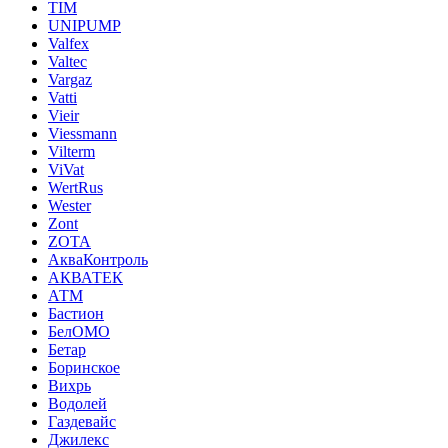
TIM
UNIPUMP
Valfex
Valtec
Vargaz
Vatti
Vieir
Viessmann
Vilterm
ViVat
WertRus
Wester
Zont
ZOTA
АкваКонтроль
АКВАТЕК
АТМ
Бастион
БелОМО
Бетар
Боринское
Вихрь
Водолей
Газдевайс
Джилекс