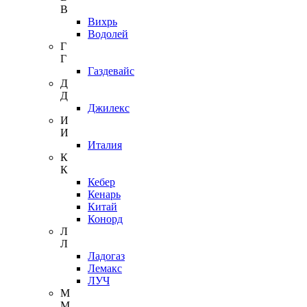
В
Вихрь
Водолей
Г
Г
Газдевайс
Д
Д
Джилекс
И
И
Италия
К
К
Кебер
Кенарь
Китай
Конорд
Л
Л
Ладогаз
Лемакс
ЛУЧ
М
М