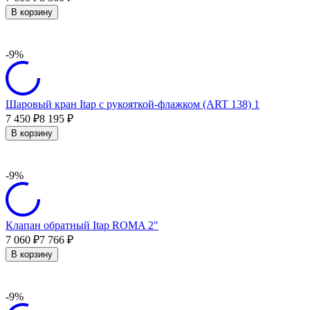
В корзину
-9%
Шаровый кран Itap с рукояткой-флажком (ART 138) 1
7 450
8 195
₽
₽
В корзину
-9%
Клапан обратный Itap ROMA 2"
7 060
7 766
₽
₽
В корзину
-9%