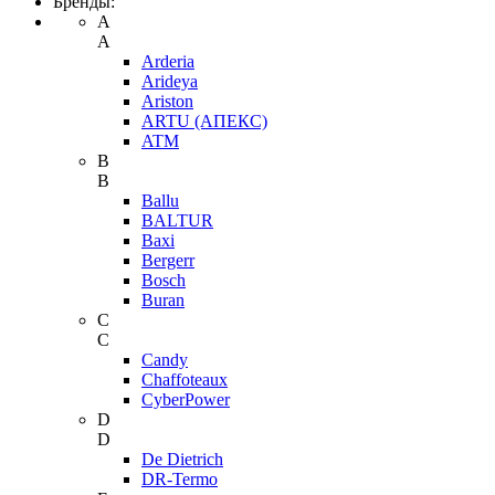
Бренды:
A
A
Arderia
Arideya
Ariston
ARTU (АПЕКС)
ATM
B
B
Ballu
BALTUR
Baxi
Bergerr
Bosch
Buran
C
C
Candy
Chaffoteaux
CyberPower
D
D
De Dietrich
DR-Termo