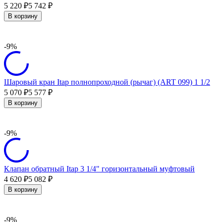
5 220
5 742
₽
₽
В корзину
-9%
Шаровый кран Itap полнопроходной (рычаг) (ART 099) 1 1/2
5 070
5 577
₽
₽
В корзину
-9%
Клапан обратный Itap 3 1/4" горизонтальный муфтовый
4 620
5 082
₽
₽
В корзину
-9%