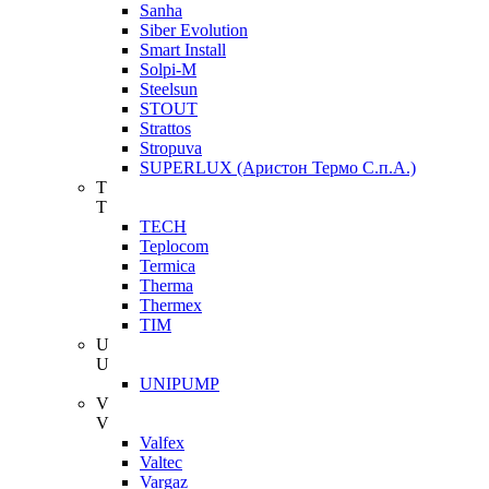
Sanha
Siber Evolution
Smart Install
Solpi-M
Steelsun
STOUT
Strattos
Stropuva
SUPERLUX (Аристон Термо С.п.А.)
T
T
TECH
Teplocom
Termica
Therma
Thermex
TIM
U
U
UNIPUMP
V
V
Valfex
Valtec
Vargaz