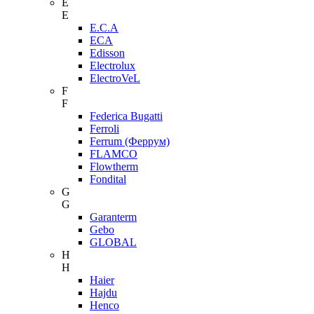
E
E
E.C.A
ECA
Edisson
Electrolux
ElectroVeL
F
F
Federica Bugatti
Ferroli
Ferrum (Феррум)
FLAMCO
Flowtherm
Fondital
G
G
Garanterm
Gebo
GLOBAL
H
H
Haier
Hajdu
Henco