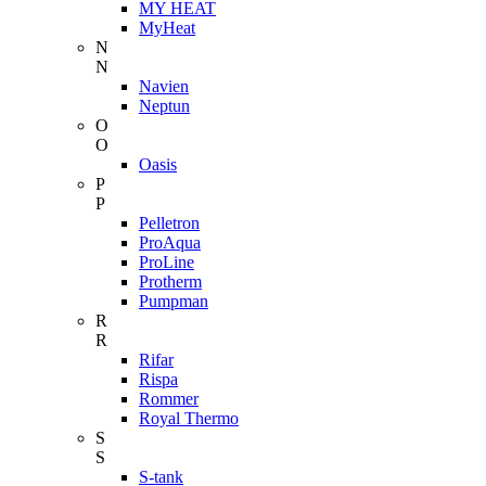
MY HEAT
MyHeat
N
N
Navien
Neptun
O
O
Oasis
P
P
Pelletron
ProAqua
ProLine
Protherm
Pumpman
R
R
Rifar
Rispa
Rommer
Royal Thermo
S
S
S-tank