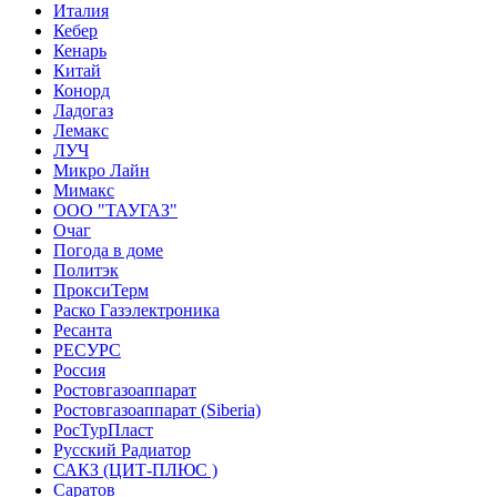
Италия
Кебер
Кенарь
Китай
Конорд
Ладогаз
Лемакс
ЛУЧ
Микро Лайн
Мимакс
ООО "ТАУГАЗ"
Очаг
Погода в доме
Политэк
ПроксиТерм
Раско Газэлектроника
Ресанта
РЕСУРС
Россия
Ростовгазоаппарат
Ростовгазоаппарат (Siberia)
РосТурПласт
Русский Радиатор
САКЗ (ЦИТ-ПЛЮС )
Саратов