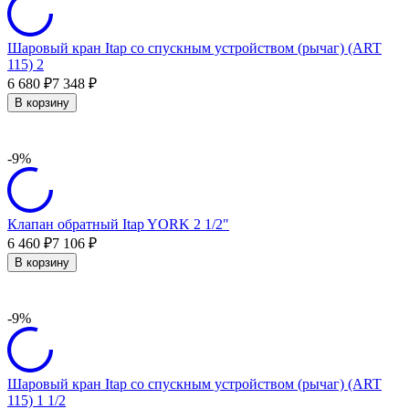
Шаровый кран Itap со спускным устройством (рычаг) (ART
115) 2
6 680
7 348
₽
₽
В корзину
-9%
Клапан обратный Itap YORK 2 1/2"
6 460
7 106
₽
₽
В корзину
-9%
Шаровый кран Itap со спускным устройством (рычаг) (ART
115) 1 1/2