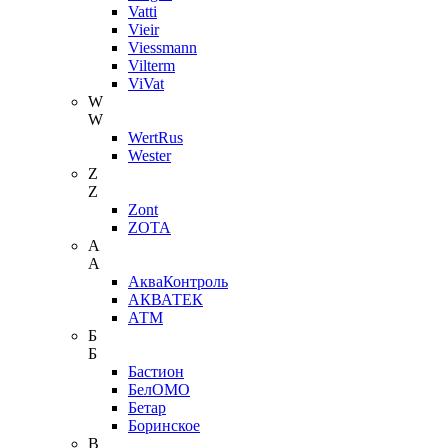
Vatti
Vieir
Viessmann
Vilterm
ViVat
W
W
WertRus
Wester
Z
Z
Zont
ZOTA
А
А
АкваКонтроль
АКВАТЕК
АТМ
Б
Б
Бастион
БелОМО
Бетар
Боринское
В