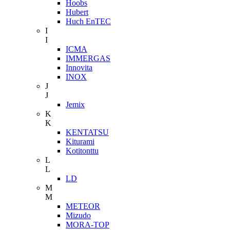
Hoobs
Hubert
Huch EnTEC
I
I
ICMA
IMMERGAS
Innovita
INOX
J
J
Jemix
K
K
KENTATSU
Kiturami
Kotitonttu
L
L
LD
M
M
METEOR
Mizudo
MORA-TOP