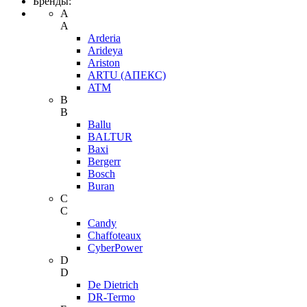
Бренды:
A
A
Arderia
Arideya
Ariston
ARTU (АПЕКС)
ATM
B
B
Ballu
BALTUR
Baxi
Bergerr
Bosch
Buran
C
C
Candy
Chaffoteaux
CyberPower
D
D
De Dietrich
DR-Termo