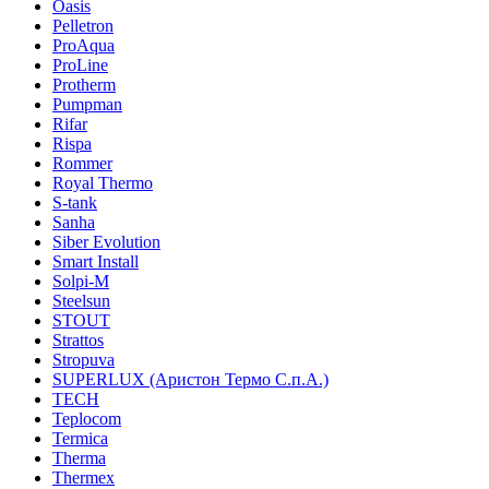
Oasis
Pelletron
ProAqua
ProLine
Protherm
Pumpman
Rifar
Rispa
Rommer
Royal Thermo
S-tank
Sanha
Siber Evolution
Smart Install
Solpi-M
Steelsun
STOUT
Strattos
Stropuva
SUPERLUX (Аристон Термо С.п.А.)
TECH
Teplocom
Termica
Therma
Thermex