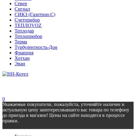
Север
Сигнал
СИКЗ (Газотрон-С)
Счетприбор
ТЕПЛОVOZ
Теплодар
Теплоприбор
Терма
Турбулентность-Дон
Франция
Хотхан
Эван
0
Уважаемые покупатели, пожалуйста, уточняйте наличие и
актуальную цену заинтересовавшего вас товара по телефону
до приезда в магазин! Цены на сайте находятся в процессе
правки.