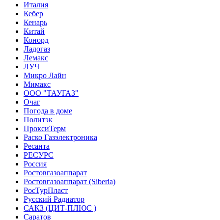
Италия
Кебер
Кенарь
Китай
Конорд
Ладогаз
Лемакс
ЛУЧ
Микро Лайн
Мимакс
ООО "ТАУГАЗ"
Очаг
Погода в доме
Политэк
ПроксиТерм
Раско Газэлектроника
Ресанта
РЕСУРС
Россия
Ростовгазоаппарат
Ростовгазоаппарат (Siberia)
РосТурПласт
Русский Радиатор
САКЗ (ЦИТ-ПЛЮС )
Саратов