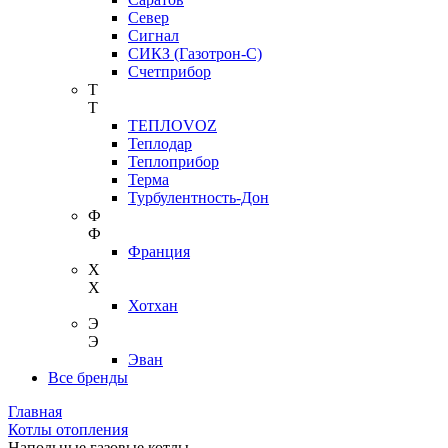
Север
Сигнал
СИКЗ (Газотрон-С)
Счетприбор
Т
Т
ТЕПЛОVOZ
Теплодар
Теплоприбор
Терма
Турбулентность-Дон
Ф
Ф
Франция
Х
Х
Хотхан
Э
Э
Эван
Все бренды
Главная
Котлы отопления
Напольные газовые котлы