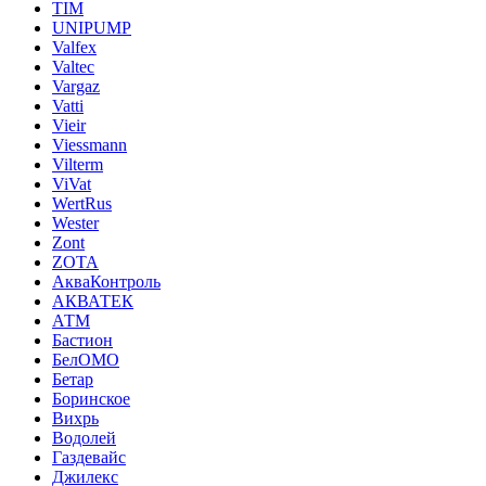
TIM
UNIPUMP
Valfex
Valtec
Vargaz
Vatti
Vieir
Viessmann
Vilterm
ViVat
WertRus
Wester
Zont
ZOTA
АкваКонтроль
АКВАТЕК
АТМ
Бастион
БелОМО
Бетар
Боринское
Вихрь
Водолей
Газдевайс
Джилекс