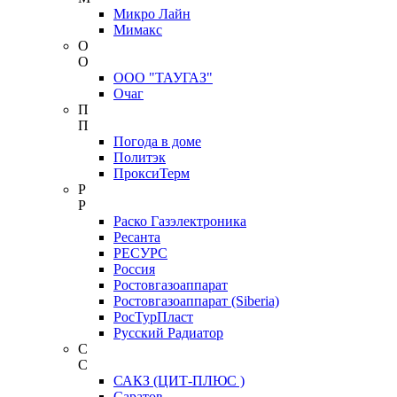
Микро Лайн
Мимакс
О
О
ООО "ТАУГАЗ"
Очаг
П
П
Погода в доме
Политэк
ПроксиТерм
Р
Р
Раско Газэлектроника
Ресанта
РЕСУРС
Россия
Ростовгазоаппарат
Ростовгазоаппарат (Siberia)
РосТурПласт
Русский Радиатор
С
С
САКЗ (ЦИТ-ПЛЮС )
Саратов