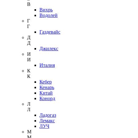
В
Вихрь
Водолей
Г
Г
Газдевайс
Д
Д
Джилекс
И
И
Италия
К
К
Кебер
Кенарь
Китай
Конорд
Л
Л
Ладогаз
Лемакс
ЛУЧ
М
М