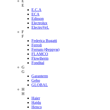
E
E
E.C.A
ECA
Edisson
Electrolux
ElectroVeL
F
F
Federica Bugatti
Ferroli
Ferrum (Феррум)
FLAMCO
Flowtherm
Fondital
G
G
Garanterm
Gebo
GLOBAL
H
H
Haier
Hajdu
Henco