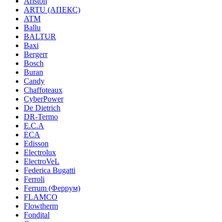
Ariston
ARTU (АПЕКС)
ATM
Ballu
BALTUR
Baxi
Bergerr
Bosch
Buran
Candy
Chaffoteaux
CyberPower
De Dietrich
DR-Termo
E.C.A
ECA
Edisson
Electrolux
ElectroVeL
Federica Bugatti
Ferroli
Ferrum (Феррум)
FLAMCO
Flowtherm
Fondital