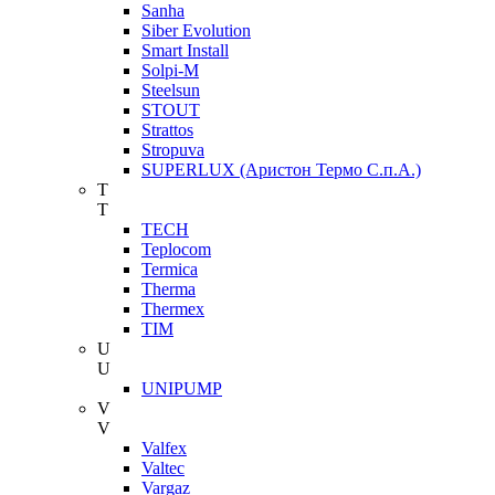
Sanha
Siber Evolution
Smart Install
Solpi-M
Steelsun
STOUT
Strattos
Stropuva
SUPERLUX (Аристон Термо С.п.А.)
T
T
TECH
Teplocom
Termica
Therma
Thermex
TIM
U
U
UNIPUMP
V
V
Valfex
Valtec
Vargaz