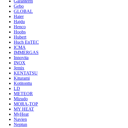
Garanterm
Gebo
GLOBAL
Haier
Hajdu
Henco
Hoobs
Hubert
Huch EnTEC
ICMA
IMMERGAS
Innovita
INOX
Jemix
KENTATSU
Kiturami
Kotitonttu
LD
METEOR
Mizudo
MORA-TOP
MY HEAT
MyHeat
Navien
Neptun