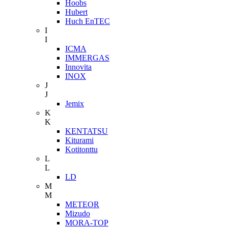
Hoobs
Hubert
Huch EnTEC
I
I
ICMA
IMMERGAS
Innovita
INOX
J
J
Jemix
K
K
KENTATSU
Kiturami
Kotitonttu
L
L
LD
M
M
METEOR
Mizudo
MORA-TOP