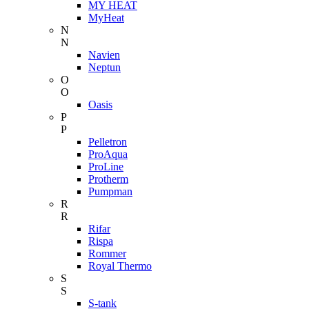
MY HEAT
MyHeat
N
N
Navien
Neptun
O
O
Oasis
P
P
Pelletron
ProAqua
ProLine
Protherm
Pumpman
R
R
Rifar
Rispa
Rommer
Royal Thermo
S
S
S-tank