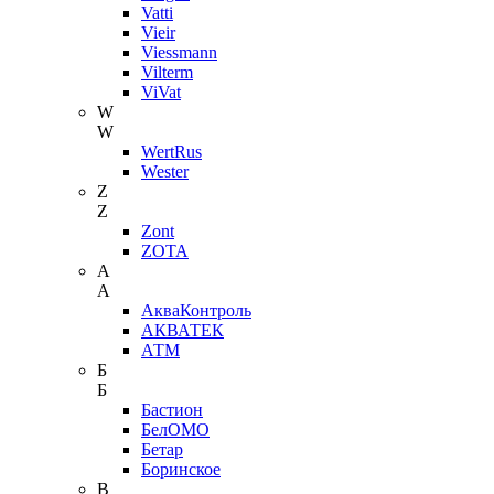
Vatti
Vieir
Viessmann
Vilterm
ViVat
W
W
WertRus
Wester
Z
Z
Zont
ZOTA
А
А
АкваКонтроль
АКВАТЕК
АТМ
Б
Б
Бастион
БелОМО
Бетар
Боринское
В