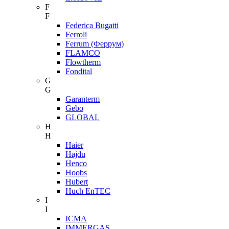
F
F
Federica Bugatti
Ferroli
Ferrum (Феррум)
FLAMCO
Flowtherm
Fondital
G
G
Garanterm
Gebo
GLOBAL
H
H
Haier
Hajdu
Henco
Hoobs
Hubert
Huch EnTEC
I
I
ICMA
IMMERGAS