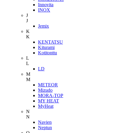
Innovita
INOX
J
J
Jemix
K
K
KENTATSU
Kiturami
Kotitonttu
L
L
LD
M
M
METEOR
Mizudo
MORA-TOP
MY HEAT
MyHeat
N
N
Navien
Neptun
O