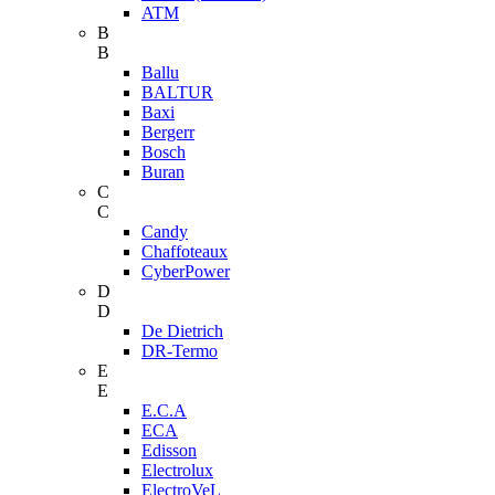
ATM
B
B
Ballu
BALTUR
Baxi
Bergerr
Bosch
Buran
C
C
Candy
Chaffoteaux
CyberPower
D
D
De Dietrich
DR-Termo
E
E
E.C.A
ECA
Edisson
Electrolux
ElectroVeL