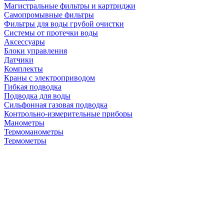
Магистральные фильтры и картриджи
Самопромывные фильтры
Фильтры для воды грубой очистки
Системы от протечки воды
Аксессуары
Блоки управления
Датчики
Комплекты
Краны с электроприводом
Гибкая подводка
Подводка для воды
Сильфонная газовая подводка
Контрольно-измерительные приборы
Манометры
Термоманометры
Термометры