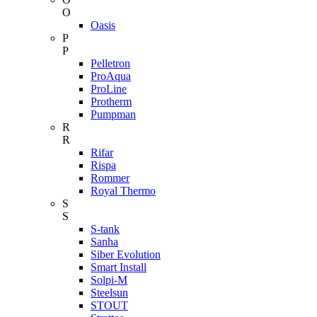
O
Oasis
P
P
Pelletron
ProAqua
ProLine
Protherm
Pumpman
R
R
Rifar
Rispa
Rommer
Royal Thermo
S
S
S-tank
Sanha
Siber Evolution
Smart Install
Solpi-M
Steelsun
STOUT