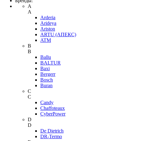
Бренды:
A
A
Arderia
Arideya
Ariston
ARTU (АПЕКС)
ATM
B
B
Ballu
BALTUR
Baxi
Bergerr
Bosch
Buran
C
C
Candy
Chaffoteaux
CyberPower
D
D
De Dietrich
DR-Termo