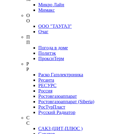
Микро Лайн
Мимакс
О
О
ООО "ТАУГАЗ"
Очаг
П
П
Погода в доме
Политэк
ПроксиТерм
Р
Р
Раско Газэлектроника
Ресанта
РЕСУРС
Россия
Ростовгазоаппарат
Ростовгазоаппарат (Siberia)
РосТурПласт
Русский Радиатор
С
С
САКЗ (ЦИТ-ПЛЮС )
Саратов