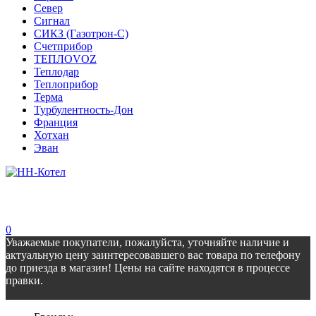
Север
Сигнал
СИКЗ (Газотрон-С)
Счетприбор
ТЕПЛОVOZ
Теплодар
Теплоприбор
Терма
Турбулентность-Дон
Франция
Хотхан
Эван
0
Уважаемые покупатели, пожалуйста, уточняйте наличие и
актуальную цену заинтересовавшего вас товара по телефону
до приезда в магазин! Цены на сайте находятся в процессе
правки.