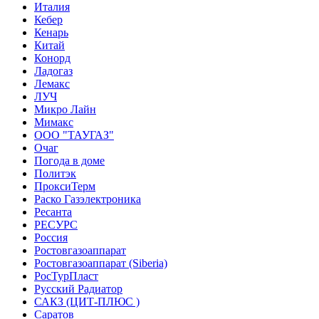
Италия
Кебер
Кенарь
Китай
Конорд
Ладогаз
Лемакс
ЛУЧ
Микро Лайн
Мимакс
ООО "ТАУГАЗ"
Очаг
Погода в доме
Политэк
ПроксиТерм
Раско Газэлектроника
Ресанта
РЕСУРС
Россия
Ростовгазоаппарат
Ростовгазоаппарат (Siberia)
РосТурПласт
Русский Радиатор
САКЗ (ЦИТ-ПЛЮС )
Саратов