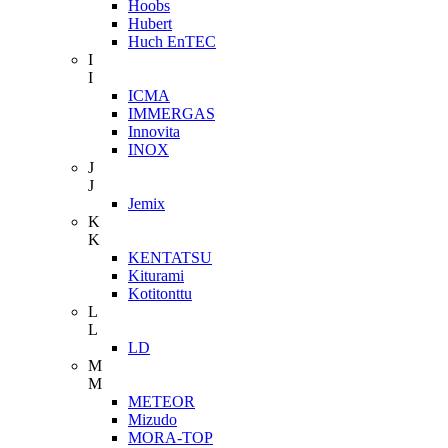
Hoobs
Hubert
Huch EnTEC
I
I
ICMA
IMMERGAS
Innovita
INOX
J
J
Jemix
K
K
KENTATSU
Kiturami
Kotitonttu
L
L
LD
M
M
METEOR
Mizudo
MORA-TOP