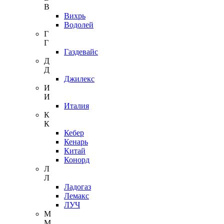
В
Вихрь
Водолей
Г
Г
Газдевайс
Д
Д
Джилекс
И
И
Италия
К
К
Кебер
Кенарь
Китай
Конорд
Л
Л
Ладогаз
Лемакс
ЛУЧ
М
М