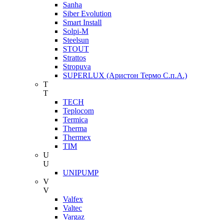
Sanha
Siber Evolution
Smart Install
Solpi-M
Steelsun
STOUT
Strattos
Stropuva
SUPERLUX (Аристон Термо С.п.А.)
T
T
TECH
Teplocom
Termica
Therma
Thermex
TIM
U
U
UNIPUMP
V
V
Valfex
Valtec
Vargaz