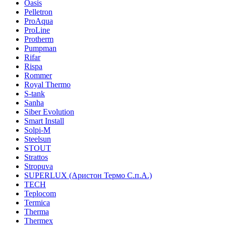
Oasis
Pelletron
ProAqua
ProLine
Protherm
Pumpman
Rifar
Rispa
Rommer
Royal Thermo
S-tank
Sanha
Siber Evolution
Smart Install
Solpi-M
Steelsun
STOUT
Strattos
Stropuva
SUPERLUX (Аристон Термо С.п.А.)
TECH
Teplocom
Termica
Therma
Thermex