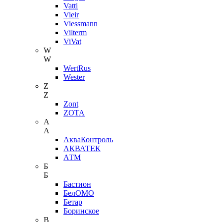
Vatti
Vieir
Viessmann
Vilterm
ViVat
W
W
WertRus
Wester
Z
Z
Zont
ZOTA
А
А
АкваКонтроль
АКВАТЕК
АТМ
Б
Б
Бастион
БелОМО
Бетар
Боринское
В