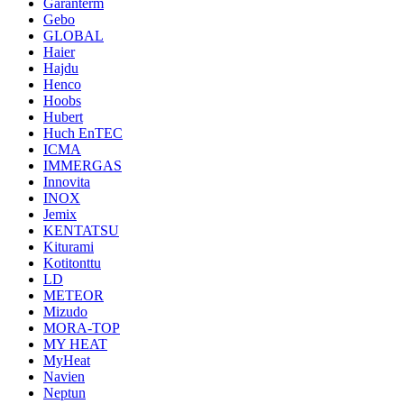
Garanterm
Gebo
GLOBAL
Haier
Hajdu
Henco
Hoobs
Hubert
Huch EnTEC
ICMA
IMMERGAS
Innovita
INOX
Jemix
KENTATSU
Kiturami
Kotitonttu
LD
METEOR
Mizudo
MORA-TOP
MY HEAT
MyHeat
Navien
Neptun