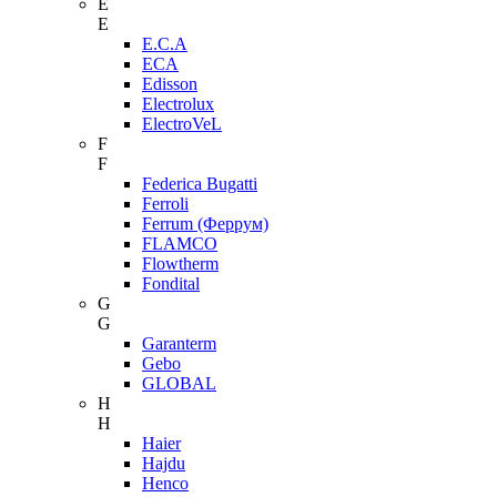
E
E
E.C.A
ECA
Edisson
Electrolux
ElectroVeL
F
F
Federica Bugatti
Ferroli
Ferrum (Феррум)
FLAMCO
Flowtherm
Fondital
G
G
Garanterm
Gebo
GLOBAL
H
H
Haier
Hajdu
Henco