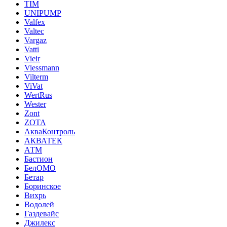
TIM
UNIPUMP
Valfex
Valtec
Vargaz
Vatti
Vieir
Viessmann
Vilterm
ViVat
WertRus
Wester
Zont
ZOTA
АкваКонтроль
АКВАТЕК
АТМ
Бастион
БелОМО
Бетар
Боринское
Вихрь
Водолей
Газдевайс
Джилекс