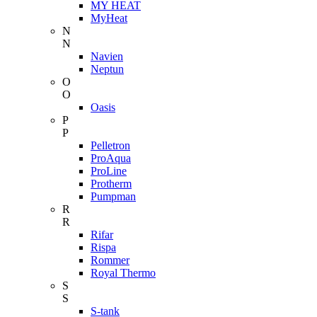
MY HEAT
MyHeat
N
N
Navien
Neptun
O
O
Oasis
P
P
Pelletron
ProAqua
ProLine
Protherm
Pumpman
R
R
Rifar
Rispa
Rommer
Royal Thermo
S
S
S-tank