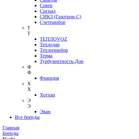
Север
Сигнал
СИКЗ (Газотрон-С)
Счетприбор
Т
Т
ТЕПЛОVOZ
Теплодар
Теплоприбор
Терма
Турбулентность-Дон
Ф
Ф
Франция
Х
Х
Хотхан
Э
Э
Эван
Все бренды
Главная
Бренды
Hoobs