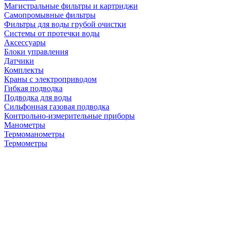
Магистральные фильтры и картриджи
Самопромывные фильтры
Фильтры для воды грубой очистки
Системы от протечки воды
Аксессуары
Блоки управления
Датчики
Комплекты
Краны с электроприводом
Гибкая подводка
Подводка для воды
Сильфонная газовая подводка
Контрольно-измерительные приборы
Манометры
Термоманометры
Термометры