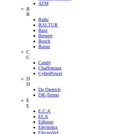
ATM
B
B
Ballu
BALTUR
Baxi
Bergerr
Bosch
Buran
C
C
Candy
Chaffoteaux
CyberPower
D
D
De Dietrich
DR-Termo
E
E
E.C.A
ECA
Edisson
Electrolux
ElectroVeL