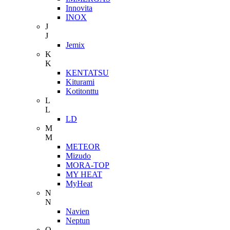
Innovita
INOX
J
J
Jemix
K
K
KENTATSU
Kiturami
Kotitonttu
L
L
LD
M
M
METEOR
Mizudo
MORA-TOP
MY HEAT
MyHeat
N
N
Navien
Neptun
O