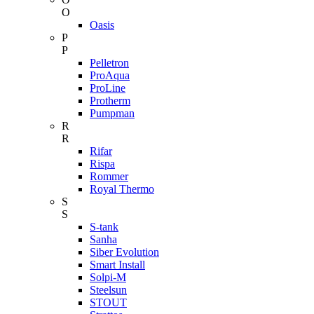
O
Oasis
P
P
Pelletron
ProAqua
ProLine
Protherm
Pumpman
R
R
Rifar
Rispa
Rommer
Royal Thermo
S
S
S-tank
Sanha
Siber Evolution
Smart Install
Solpi-M
Steelsun
STOUT