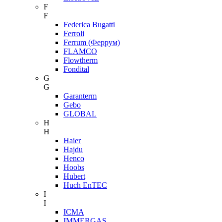
F
F
Federica Bugatti
Ferroli
Ferrum (Феррум)
FLAMCO
Flowtherm
Fondital
G
G
Garanterm
Gebo
GLOBAL
H
H
Haier
Hajdu
Henco
Hoobs
Hubert
Huch EnTEC
I
I
ICMA
IMMERGAS