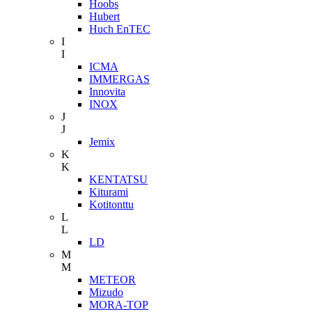
Hoobs
Hubert
Huch EnTEC
I
I
ICMA
IMMERGAS
Innovita
INOX
J
J
Jemix
K
K
KENTATSU
Kiturami
Kotitonttu
L
L
LD
M
M
METEOR
Mizudo
MORA-TOP