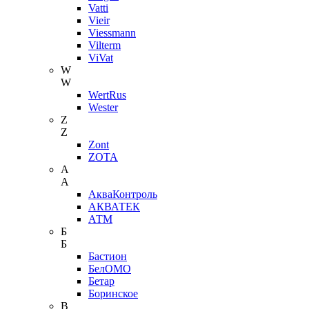
Vatti
Vieir
Viessmann
Vilterm
ViVat
W
W
WertRus
Wester
Z
Z
Zont
ZOTA
А
А
АкваКонтроль
АКВАТЕК
АТМ
Б
Б
Бастион
БелОМО
Бетар
Боринское
В