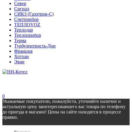
Север
Сигнал
СИКЗ (Газотрон-С)
Счетприбор
ТЕПЛОVOZ
Теплодар
Теплоприбор
Терма
Турбулентность-Дон
Франция
Хотхан
Эван
0
Уважаемые покупатели, пожалуйста, уточняйте наличие и
актуальную цену заинтересовавшего вас товара по телефону
до приезда в магазин! Цены на сайте находятся в процессе
правки.