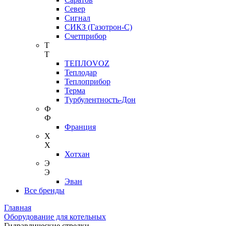
Север
Сигнал
СИКЗ (Газотрон-С)
Счетприбор
Т
Т
ТЕПЛОVOZ
Теплодар
Теплоприбор
Терма
Турбулентность-Дон
Ф
Ф
Франция
Х
Х
Хотхан
Э
Э
Эван
Все бренды
Главная
Оборудование для котельных
Гидравлические стрелки