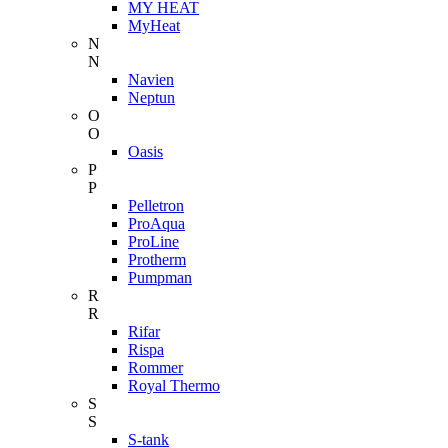
MY HEAT
MyHeat
N
N
Navien
Neptun
O
O
Oasis
P
P
Pelletron
ProAqua
ProLine
Protherm
Pumpman
R
R
Rifar
Rispa
Rommer
Royal Thermo
S
S
S-tank