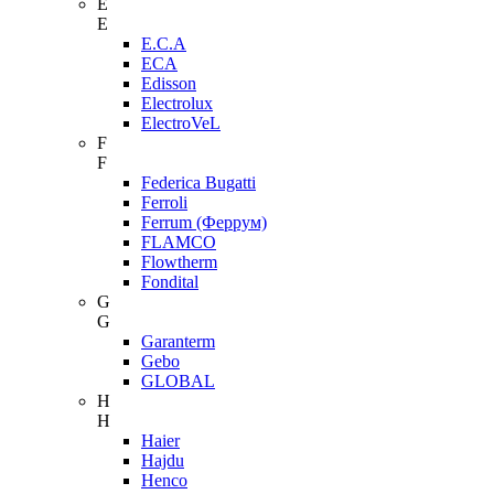
E
E
E.C.A
ECA
Edisson
Electrolux
ElectroVeL
F
F
Federica Bugatti
Ferroli
Ferrum (Феррум)
FLAMCO
Flowtherm
Fondital
G
G
Garanterm
Gebo
GLOBAL
H
H
Haier
Hajdu
Henco