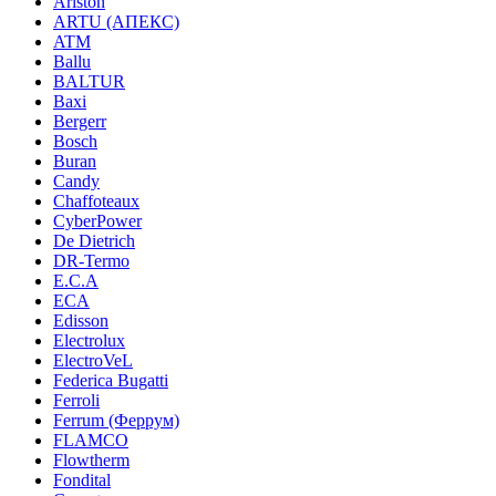
Ariston
ARTU (АПЕКС)
ATM
Ballu
BALTUR
Baxi
Bergerr
Bosch
Buran
Candy
Chaffoteaux
CyberPower
De Dietrich
DR-Termo
E.C.A
ECA
Edisson
Electrolux
ElectroVeL
Federica Bugatti
Ferroli
Ferrum (Феррум)
FLAMCO
Flowtherm
Fondital