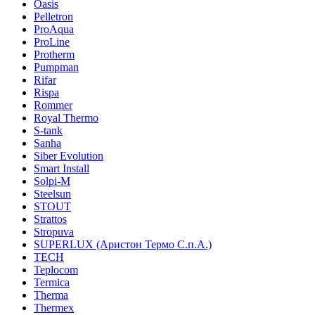
Oasis
Pelletron
ProAqua
ProLine
Protherm
Pumpman
Rifar
Rispa
Rommer
Royal Thermo
S-tank
Sanha
Siber Evolution
Smart Install
Solpi-M
Steelsun
STOUT
Strattos
Stropuva
SUPERLUX (Аристон Термо С.п.А.)
TECH
Teplocom
Termica
Therma
Thermex