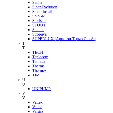
Sanha
Siber Evolution
Smart Install
Solpi-M
Steelsun
STOUT
Strattos
Stropuva
SUPERLUX (Аристон Термо С.п.А.)
T
T
TECH
Teplocom
Termica
Therma
Thermex
TIM
U
U
UNIPUMP
V
V
Valfex
Valtec
Vargaz