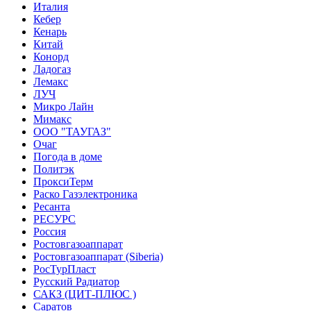
Италия
Кебер
Кенарь
Китай
Конорд
Ладогаз
Лемакс
ЛУЧ
Микро Лайн
Мимакс
ООО "ТАУГАЗ"
Очаг
Погода в доме
Политэк
ПроксиТерм
Раско Газэлектроника
Ресанта
РЕСУРС
Россия
Ростовгазоаппарат
Ростовгазоаппарат (Siberia)
РосТурПласт
Русский Радиатор
САКЗ (ЦИТ-ПЛЮС )
Саратов