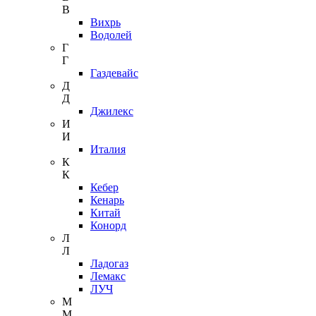
В
Вихрь
Водолей
Г
Г
Газдевайс
Д
Д
Джилекс
И
И
Италия
К
К
Кебер
Кенарь
Китай
Конорд
Л
Л
Ладогаз
Лемакс
ЛУЧ
М
М