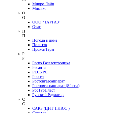
Микро Лайн
Мимакс
О
О
ООО "ТАУГАЗ"
Очаг
П
П
Погода в доме
Политэк
ПроксиТерм
Р
Р
Раско Газэлектроника
Ресанта
РЕСУРС
Россия
Ростовгазоаппарат
Ростовгазоаппарат (Siberia)
РосТурПласт
Русский Радиатор
С
С
САКЗ (ЦИТ-ПЛЮС )
Саратов