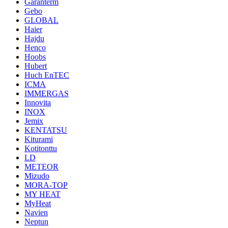
Garanterm
Gebo
GLOBAL
Haier
Hajdu
Henco
Hoobs
Hubert
Huch EnTEC
ICMA
IMMERGAS
Innovita
INOX
Jemix
KENTATSU
Kiturami
Kotitonttu
LD
METEOR
Mizudo
MORA-TOP
MY HEAT
MyHeat
Navien
Neptun