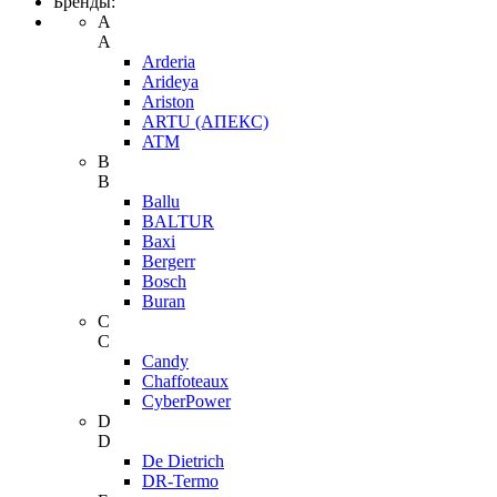
Бренды:
A
A
Arderia
Arideya
Ariston
ARTU (АПЕКС)
ATM
B
B
Ballu
BALTUR
Baxi
Bergerr
Bosch
Buran
C
C
Candy
Chaffoteaux
CyberPower
D
D
De Dietrich
DR-Termo