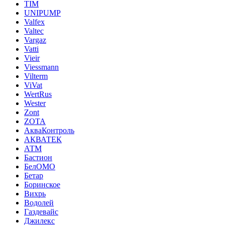
TIM
UNIPUMP
Valfex
Valtec
Vargaz
Vatti
Vieir
Viessmann
Vilterm
ViVat
WertRus
Wester
Zont
ZOTA
АкваКонтроль
АКВАТЕК
АТМ
Бастион
БелОМО
Бетар
Боринское
Вихрь
Водолей
Газдевайс
Джилекс