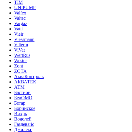
TIM
UNIPUMP
Valfex
Valtec
Vargaz
Vatti
Vieir
Viessmann
Vilterm
ViVat
WertRus
Wester
Zont
ZOTA
АкваКонтроль
АКВАТЕК
АТМ
Бастион
БелОМО
Бетар
Боринское
Вихрь
Водолей
Газдевайс
Джилекс