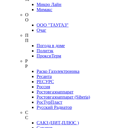
Микро Лайн
Мимакс
О
О
ООО "ТАУГАЗ"
Очаг
П
П
Погода в доме
Политэк
ПроксиТерм
Р
Р
Раско Газэлектроника
Ресанта
РЕСУРС
Россия
Ростовгазоаппарат
Ростовгазоаппарат (Siberia)
РосТурПласт
Русский Радиатор
С
С
САКЗ (ЦИТ-ПЛЮС )
Саратов