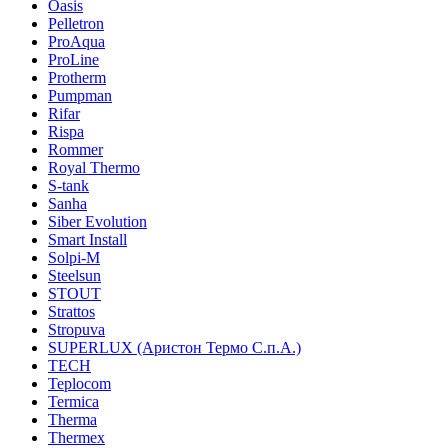
Oasis
Pelletron
ProAqua
ProLine
Protherm
Pumpman
Rifar
Rispa
Rommer
Royal Thermo
S-tank
Sanha
Siber Evolution
Smart Install
Solpi-M
Steelsun
STOUT
Strattos
Stropuva
SUPERLUX (Аристон Термо С.п.А.)
TECH
Teplocom
Termica
Therma
Thermex