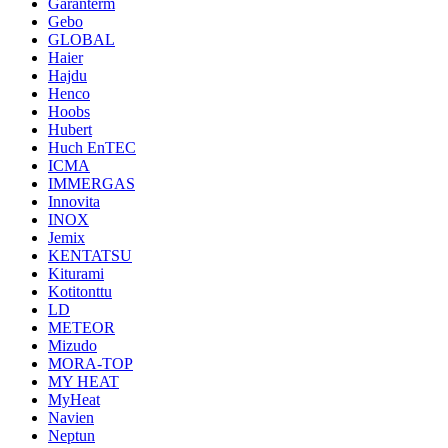
Garanterm
Gebo
GLOBAL
Haier
Hajdu
Henco
Hoobs
Hubert
Huch EnTEC
ICMA
IMMERGAS
Innovita
INOX
Jemix
KENTATSU
Kiturami
Kotitonttu
LD
METEOR
Mizudo
MORA-TOP
MY HEAT
MyHeat
Navien
Neptun