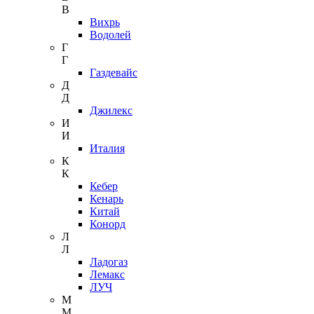
В
Вихрь
Водолей
Г
Г
Газдевайс
Д
Д
Джилекс
И
И
Италия
К
К
Кебер
Кенарь
Китай
Конорд
Л
Л
Ладогаз
Лемакс
ЛУЧ
М
М