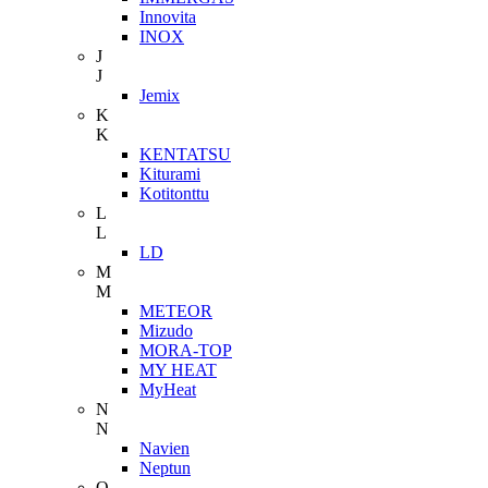
Innovita
INOX
J
J
Jemix
K
K
KENTATSU
Kiturami
Kotitonttu
L
L
LD
M
M
METEOR
Mizudo
MORA-TOP
MY HEAT
MyHeat
N
N
Navien
Neptun
O