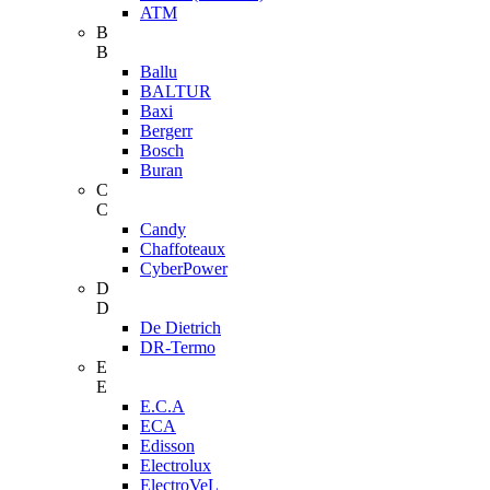
ATM
B
B
Ballu
BALTUR
Baxi
Bergerr
Bosch
Buran
C
C
Candy
Chaffoteaux
CyberPower
D
D
De Dietrich
DR-Termo
E
E
E.C.A
ECA
Edisson
Electrolux
ElectroVeL