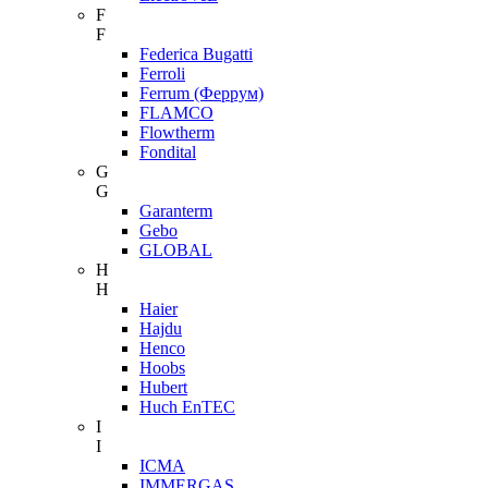
F
F
Federica Bugatti
Ferroli
Ferrum (Феррум)
FLAMCO
Flowtherm
Fondital
G
G
Garanterm
Gebo
GLOBAL
H
H
Haier
Hajdu
Henco
Hoobs
Hubert
Huch EnTEC
I
I
ICMA
IMMERGAS