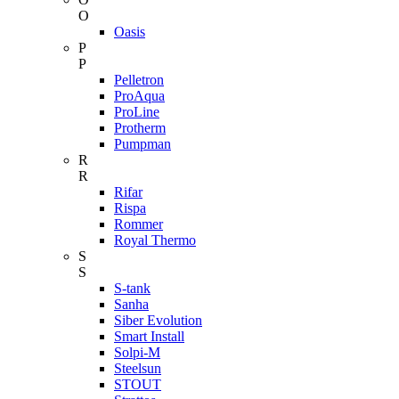
O
Oasis
P
P
Pelletron
ProAqua
ProLine
Protherm
Pumpman
R
R
Rifar
Rispa
Rommer
Royal Thermo
S
S
S-tank
Sanha
Siber Evolution
Smart Install
Solpi-M
Steelsun
STOUT