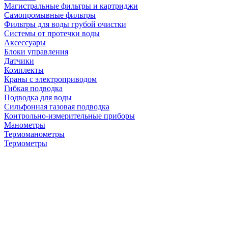
Магистральные фильтры и картриджи
Самопромывные фильтры
Фильтры для воды грубой очистки
Системы от протечки воды
Аксессуары
Блоки управления
Датчики
Комплекты
Краны с электроприводом
Гибкая подводка
Подводка для воды
Сильфонная газовая подводка
Контрольно-измерительные приборы
Манометры
Термоманометры
Термометры